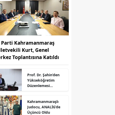
 Parti Kahramanmaraş
lletvekili Kurt, Genel
rkez Toplantısına Katıldı
Prof. Dr. Şahin’den
Yükseköğretim
Düzenlemesi
Açıklaması:
Kahramanmaraş’ta
r
Kahramanmaraşlı
Üniversiteler
Judocu, ANALİG’de
Güçlenecek
Üçüncü Oldu