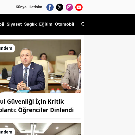
Künye
İletişim
oji
Siyaset
Sağlık
Eğitim
Otomobil
ündem
ul Güvenliği İçin Kritik
plantı: Öğrenciler Dinlendi
ündem