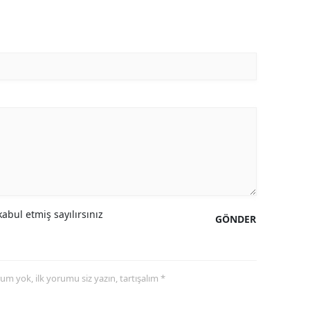
abul etmiş sayılırsınız
GÖNDER
yorum yok, ilk yorumu siz yazın, tartışalım *