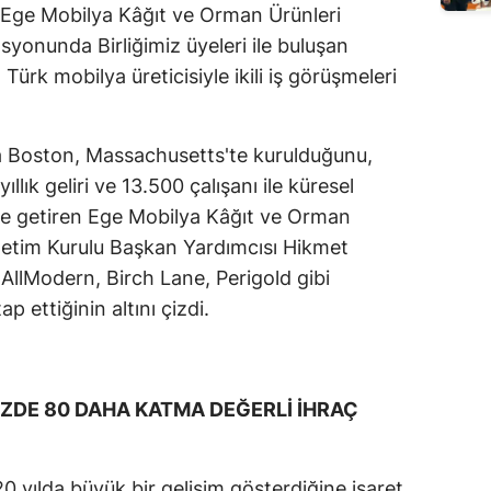
e Ege Mobilya Kâğıt ve Orman Ürünleri
asyonunda Birliğimiz üyeleri ile buluşan
 Türk mobilya üreticisiyle ikili iş görüşmeleri
da Boston, Massachusetts'te kurulduğunu,
ıllık geliri ve 13.500 çalışanı ile küresel
dile getiren Ege Mobilya Kâğıt ve Orman
Yönetim Kurulu Başkan Yardımcısı Hikmet
AllModern, Birch Lane, Perigold gibi
ap ettiğinin altını çizdi.
ÜZDE 80 DAHA KATMA DEĞERLİ İHRAÇ
 yılda büyük bir gelişim gösterdiğine işaret