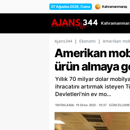
07 Ağustos 2026, Cuma
Kahramanmara
Ajans344
|
Ekonomi
|
Amerikan mobi
Amerikan mobi
ürün almaya g
Yıllık 70 milyar dolar mobily
ihracatını artırmak isteyen 
Devletleri'nin ev mo...
YAYINLAMA: 19 Ekim 2025 - 10:37
GÜNCELLEME: 