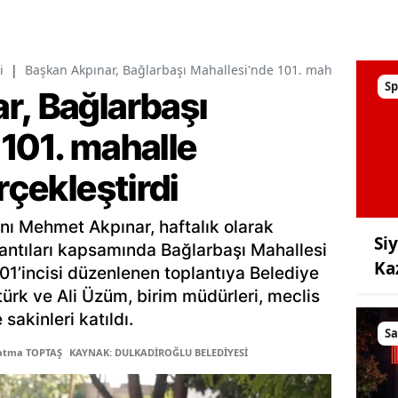
i
|
Başkan Akpınar, Bağlarbaşı Mahallesi'nde 101. mahalle toplantı
Sp
r, Bağlarbaşı
101. mahalle
rçekleştirdi
nı Mehmet Akpınar, haftalık olarak
Si
lantıları kapsamında Bağlarbaşı Mahallesi
Ka
 101’incisi düzenlenen toplantıya Belediye
türk ve Ali Üzüm, birim müdürleri, meclis
sakinleri katıldı.
Sa
Fatma TOPTAŞ
KAYNAK: DULKADİROĞLU BELEDİYESİ