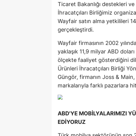
Ticaret Bakanlığı destekleri v
İhracatçıları Birliğimiz organiz
Wayfair satın alma yetkilileri 14
gerçekleştirdi.
Wayfair firmasının 2002 yılın
yaklaşık 11,9 milyar ABD doları y
ölçekte faaliyet gösterdiğini 
Ürünleri İhracatçıları Birliği 
Güngör, firmanın Joss & Main, 
markalarıyla farklı pazarlara hit
ABD'YE MOBİLYALARIMIZI Y
EDİYORUZ
Türk mobilya sektörünün son 20