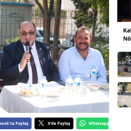
Ka
Nö
book'ta Paylaş
X'de Paylaş
Whatsapp'tan Gönde