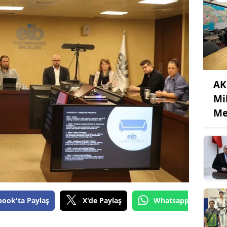
AK
Mi
Me
book'ta Paylaş
X'de Paylaş
Whatsapp'tan Gönde