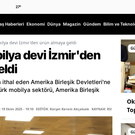
27
°
ş Haberleri
Ekonomi
Dünya
Magazin
Gündem
Bilim ve Teknol
lya devi İzmir'den ürün almaya geldi
G
lya devi İzmir'den
eldi
a ithal eden Amerika Birleşik Devletleri'ne
Türk mobilya sektörü, Amerika Birleşik
Ok
To
19 Ekim 2025 - 19:10
EDİTÖR: Kürşat Kerem Akçakale
KAYNAK: RSS
G