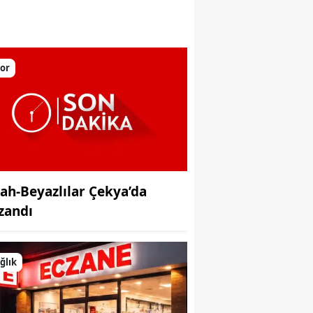
sını gerçekleştirdi
or
yah-Beyazlılar Çekya’da
zandı
ğlık