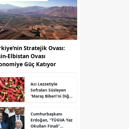
rkiye’nin Stratejik Ovası:
şin-Elbistan Ovası
onomiye Güç Katıyor
Acı Lezzetiyle
r
Sofraları Süsleyen
'Maraş Biberi'ni Diğer
Biberlerden Özel
Kılan ne?
Cumhurbaşkanı
Erdoğan, “TÜGVA Yaz
Okulları Finali”