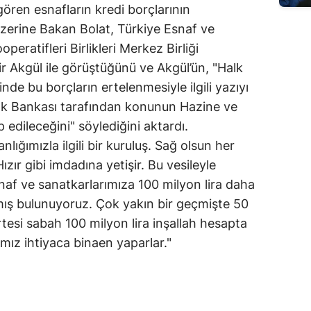
ören esnafların kredi borçlarının
zerine Bakan Bolat, Türkiye Esnaf ve
peratifleri Birlikleri Merkez Birliği
Akgül ile görüştüğünü ve Akgül’ün, "Halk
inde bu borçların ertelenmesiyle ilgili yazıyı
lk Bankası tarafından konunun Hazine ve
 edileceğini" söylediğini aktardı.
ığımızla ilgili bir kuruluş. Sağ olsun her
zır gibi imdadına yetişir. Bu vesileyle
naf ve sanatkarlarımıza 100 milyon lira daha
mış bulunuyoruz. Çok yakın bir geçmişte 50
tesi sabah 100 milyon lira inşallah hesapta
ımız ihtiyaca binaen yaparlar."