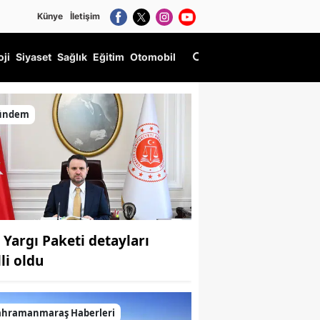
Künye
İletişim
oji
Siyaset
Sağlık
Eğitim
Otomobil
ündem
. Yargı Paketi detayları
li oldu
ahramanmaraş Haberleri