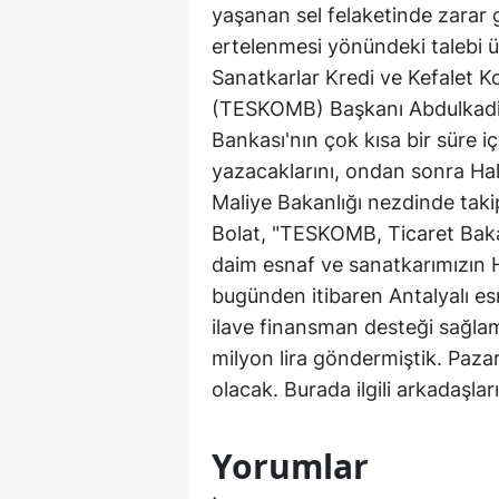
yaşanan sel felaketinde zarar g
ertelenmesi yönündeki talebi ü
Sanatkarlar Kredi ve Kefalet Koo
(TESKOMB) Başkanı Abdulkadir 
Bankası'nın çok kısa bir süre iç
yazacaklarını, ondan sonra Ha
Maliye Bakanlığı nezdinde takip
Bolat, "TESKOMB, Ticaret Bakanl
daim esnaf ve sanatkarımızın Hı
bugünden itibaren Antalyalı es
ilave finansman desteği sağla
milyon lira göndermiştik. Pazar
olacak. Burada ilgili arkadaşlar
Yorumlar