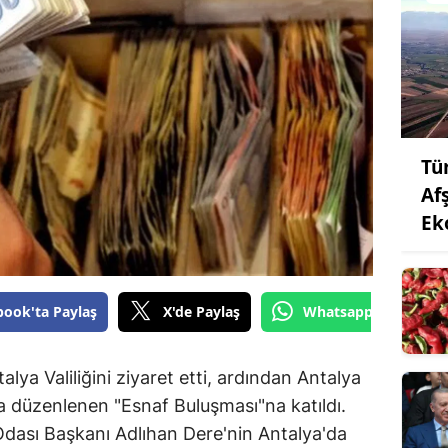
Tü
Af
Ek
book'ta Paylaş
X'de Paylaş
Whatsapp'tan Gönde
lya Valiliğini ziyaret etti, ardından Antalya
a düzenlenen "Esnaf Buluşması"na katıldı.
Odası Başkanı Adlıhan Dere'nin Antalya'da