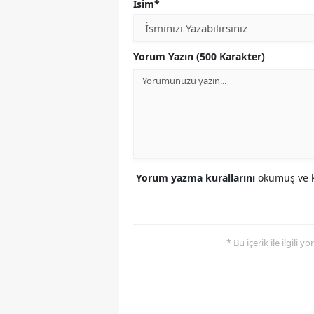
İsim*
Yorum Yazın (500 Karakter)
Yorum yazma kurallarını
okumuş ve k
* Bu içerik ile ilgili 