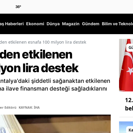
36
°
ş Haberleri
Ekonomi
Dünya
Magazin
Gündem
Bilim ve Teknol
lden etkilenen esnafa 100 milyon lira destek
G
lden etkilenen
yon lira destek
ntalya'daki şiddetli sağanaktan etkilenen
ha ilave finansman desteği sağladıklarını
12
bel
er Editörü
KAYNAK: İHA
K