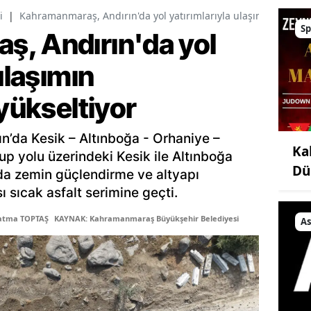
i
|
Kahramanmaraş, Andırın'da yol yatırımlarıyla ulaşımın standart
Sp
, Andırın'da yol
ulaşımın
 yükseltiyor
ın’da Kesik – Altınboğa - Orhaniye –
Ka
up yolu üzerindeki Kesik ile Altınboğa
Dü
lda zemin güçlendirme ve altyapı
ı sıcak asfalt serimine geçti.
Fatma TOPTAŞ
KAYNAK: Kahramanmaraş Büyükşehir Belediyesi
As