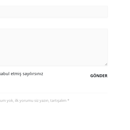
abul etmiş sayılırsınız
GÖNDER
yorum yok, ilk yorumu siz yazın, tartışalım *