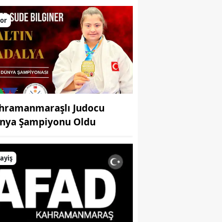
larını yükseltiyor
or
hramanmaraşlı Judocu
nya Şampiyonu Oldu
ayiş