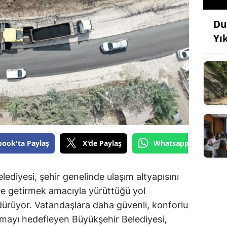
Du
Yı
book'ta Paylaş
X'de Paylaş
Whatsapp'tan Gönde
diyesi, şehir genelinde ulaşım altyapısını
le getirmek amacıyla yürüttüğü yol
dürüyor. Vatandaşlara daha güvenli, konforlu
nmayı hedefleyen Büyükşehir Belediyesi,