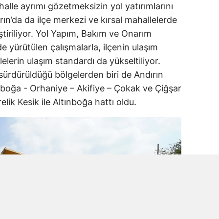
halle ayrımı gözetmeksizin yol yatırımlarını
n’da da ilçe merkezi ve kırsal mahallelerde
ştiriliyor. Yol Yapım, Bakım ve Onarım
e yürütülen çalışmalarla, ilçenin ulaşım
lelerin ulaşım standardı da yükseltiliyor.
 sürdürüldüğü bölgelerden biri de Andırın
ınboğa - Orhaniye – Akifiye – Çokak ve Çiğşar
lik Kesik ile Altınboğa hattı oldu.