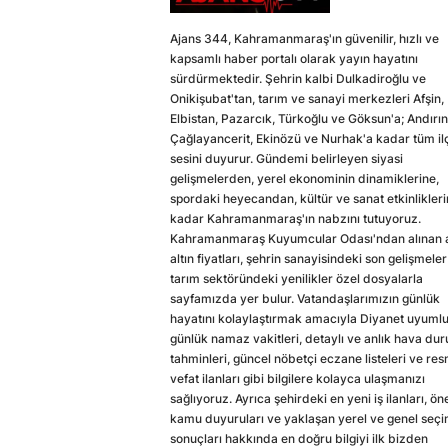
Ajans 344, Kahramanmaraş'ın güvenilir, hızlı ve
kapsamlı haber portalı olarak yayın hayatını
sürdürmektedir. Şehrin kalbi Dulkadiroğlu ve
Onikişubat'tan, tarım ve sanayi merkezleri Afşin,
Elbistan, Pazarcık, Türkoğlu ve Göksun'a; Andırın
Çağlayancerit, Ekinözü ve Nurhak'a kadar tüm il
sesini duyurur. Gündemi belirleyen siyasi
gelişmelerden, yerel ekonominin dinamiklerine,
spordaki heyecandan, kültür ve sanat etkinlikler
kadar Kahramanmaraş'ın nabzını tutuyoruz.
Kahramanmaraş Kuyumcular Odası'ndan alınan a
altın fiyatları, şehrin sanayisindeki son gelişmeler
tarım sektöründeki yenilikler özel dosyalarla
sayfamızda yer bulur. Vatandaşlarımızın günlük
hayatını kolaylaştırmak amacıyla Diyanet uyuml
günlük namaz vakitleri, detaylı ve anlık hava du
tahminleri, güncel nöbetçi eczane listeleri ve res
vefat ilanları gibi bilgilere kolayca ulaşmanızı
sağlıyoruz. Ayrıca şehirdeki en yeni iş ilanları, ön
kamu duyuruları ve yaklaşan yerel ve genel seç
sonuçları hakkında en doğru bilgiyi ilk bizden