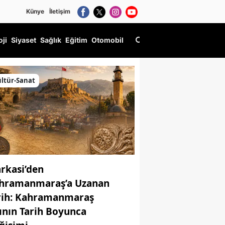
Künye
İletişim
oji
Siyaset
Sağlık
Eğitim
Otomobil
ltür-Sanat
rkasi’den
hramanmaraş’a Uzanan
rih: Kahramanmaraş
ının Tarih Boyunca