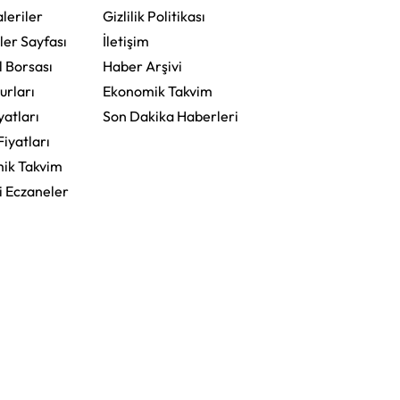
leriler
Gizlilik Politikası
ler Sayfası
İletişim
l Borsası
Haber Arşivi
urları
Ekonomik Takvim
yatları
Son Dakika Haberleri
Fiyatları
ik Takvim
i Eczaneler