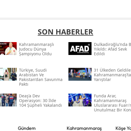
SON HABERLER
Kahramanmaraşlı
Dulkadiroğlu’nda 
Judocu Dünya
Yıkıldı: Afad Sevk
Şampiyonu Oldu
Edildi
Türkiye, Suudi
31 Ülkeden Geldiler
Arabistan Ve
Kahramanmaraş’ta
Pakistan’dan Savunma
Yarıştılar
Paktı
Deaş’a Dev
Funda Arar,
Operasyon: 30 İlde
Kahramanmaraş
104 Şüpheli Yakalandı
Uluslararası Fuarı
Unutulmaz Bir Kon
Verecek
Gündem
Kahramanmaraş
Köşe Ya