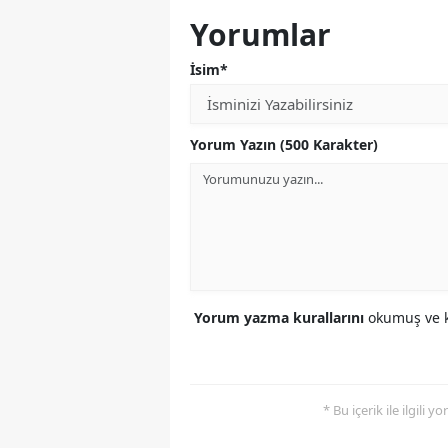
Yorumlar
İsim*
Yorum Yazın (500 Karakter)
Yorum yazma kurallarını
okumuş ve k
* Bu içerik ile ilgili 