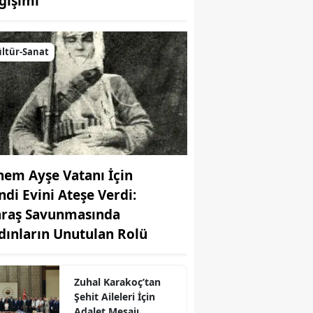
ğişimi
ltür-Sanat
nem Ayşe Vatanı İçin
ndi Evini Ateşe Verdi:
raş Savunmasında
r
dınların Unutulan Rolü
Zuhal Karakoç’tan
Şehit Aileleri İçin
Adalet Mesajı