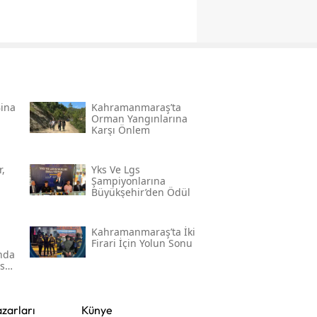
Bina
Kahramanmaraş’ta
Orman Yangınlarına
Karşı Önlem
,
Yks Ve Lgs
Şampiyonlarına
Büyükşehir’den Ödül
Kahramanmaraş’ta İki
Firari İçin Yolun Sonu
'nda
ser
zarları
Künye