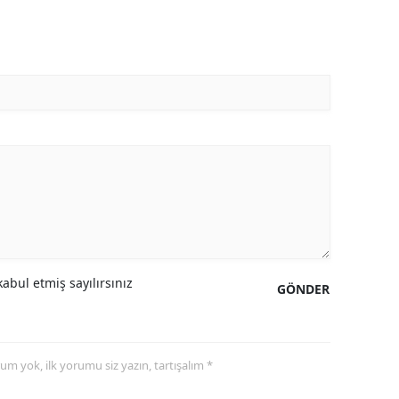
abul etmiş sayılırsınız
GÖNDER
yorum yok, ilk yorumu siz yazın, tartışalım *