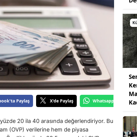
De
Kü
Se
Ke
Ma
book'ta Paylaş
X'de Paylaş
Whatsapp'tan Gönde
Ka
 yüzde 20 ila 40 arasında değerlendiriyor. Bu
ram (OVP) verilerine hem de piyasa