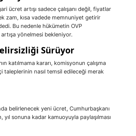
gari ücret artışı sadece çalışanı değil, fiyatlar
sek zam, kısa vadede memnuniyet getirir
” dedi. Bu nedenle hükümetin OVP
r artışa yönelmesi bekleniyor.
elirsizliği Sürüyor
nın katılmama kararı, komisyonun çalışma
şçi taleplerinin nasıl temsil edileceği merak
a
nda belirlenecek yeni ücret, Cumhurbaşkanı
n, yıl sonuna kadar kamuoyuyla paylaşılması