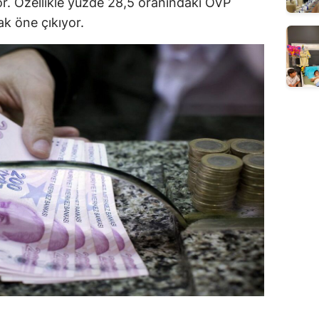
r. Özellikle yüzde 28,5 oranındaki OVP
ak öne çıkıyor.