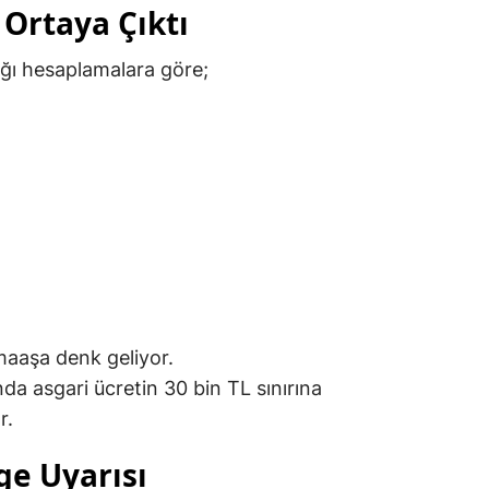
 Ortaya Çıktı
ığı hesaplamalara göre;
aaşa denk geliyor.
da asgari ücretin 30 bin TL sınırına
r.
e Uyarısı