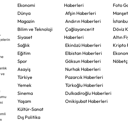
Ekonomi
Haberleri
Foto Ga
Dünya
Afşin Haberleri
Manşet
Magazin
Andırın Haberleri
İstanbu
Bilim ve Teknoloji
Çağlayancerit
Döviz K
,
Siyaset
Haberleri
Altın Fi
çelerin
Sağlık
Ekinözü Haberleri
Kripto 
Eğitim
Elbistan Haberleri
Ekonom
ine
Spor
Göksun Haberleri
Nöbetç
nlık
Asayiş
Nurhak Haberleri
 ve
Türkiye
Pazarcık Haberleri
Yemek
Türkoğlu Haberleri
u
Sinema
Dulkadiroğlu Haberleri
rumu
Yaşam
Onikişubat Haberleri
mi
Kültür-Sanat
emli
Dış Politika
im