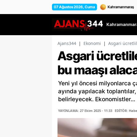
07 Ağustos 2026, Cuma
Kahramanmara
Ajans344
|
Ekonomi
|
Asgari ücretli
Asgari ücretli
bu maaşı alac
Yeni yıl öncesi milyonlarca ça
ayında yapılacak toplantılar
belirleyecek. Ekonomistler...
YAYINLAMA: 27 Ekim 2025 - 11:33
EDİTÖR: Habe