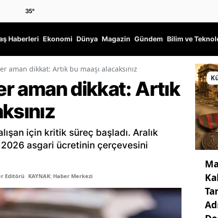
35
°
ş Haberleri
Ekonomi
Dünya
Magazin
Gündem
Bilim ve Teknol
ler aman dikkat: Artık bu maaşı alacaksınız
Kü
ler aman dikkat: Artık
aksınız
lışan için kritik süreç başladı. Aralık
, 2026 asgari ücretinin çerçevesini
Ma
Ka
r Editörü
KAYNAK: Haber Merkezi
Ta
Ad