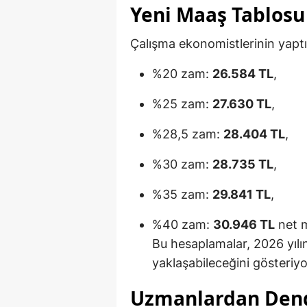
Yeni Maaş Tablosu
Çalışma ekonomistlerinin yapt
%20 zam:
26.584 TL
,
%25 zam:
27.630 TL
,
%28,5 zam:
28.404 TL
,
%30 zam:
28.735 TL
,
%35 zam:
29.841 TL
,
%40 zam:
30.946 TL
net m
Bu hesaplamalar, 2026 yılın
yaklaşabileceğini gösteriyo
Uzmanlardan Deng