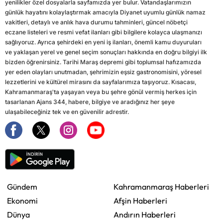
yenilikler özel dosyalarla sayfamızda yer bulur. Vatandaşlarımızın
günlük hayatını kolaylaştırmak amacıyla Diyanet uyumlu günlük namaz
vakitleri, detaylı ve anlık hava durumu tahminleri, güncel nöbetçi
eczane listeleri ve resmi vefat ilanları gibi bilgilere kolayca ulaşmanızı
sağlıyoruz. Ayrıca şehirdeki en yeni iş ilanları, önemli kamu duyuruları
ve yaklaşan yerel ve genel seçim sonuçları hakkında en doğru bilgiyi ilk
bizden öğrenirsiniz. Tarihi Maraş depremi gibi toplumsal hafızamızda
yer eden olayları unutmadan, şehrimizin eşsiz gastronomisini, yöresel
lezzetlerini ve kültürel mirasını da sayfalarımıza taşıyoruz. Kısacası,
Kahramanmaraş'ta yaşayan veya bu şehre gönül vermiş herkes için
tasarlanan Ajans 344, habere, bilgiye ve aradığınız her şeye
ulaşabileceğiniz tek ve en güvenilir adrestir.
Gündem
Kahramanmaraş Haberleri
Ekonomi
Afşin Haberleri
Dünya
Andırın Haberleri