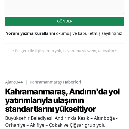
GÖNDER
Yorum yazma kurallarını
okumuş ve kabul etmiş sayılırsınız
* Bu içerik ile ilgili yorum yok, ilk yorumu siz yazın, tartışalım *
Ajans344
|
Kahramanmaraş Haberleri
Kahramanmaraş, Andırın'da yol
yatırımlarıyla ulaşımın
standartlarını yükseltiyor
Büyükşehir Belediyesi, Andırın’da Kesik – Altınboğa -
Orhaniye – Akifiye – Çokak ve Çiğşar grup yolu