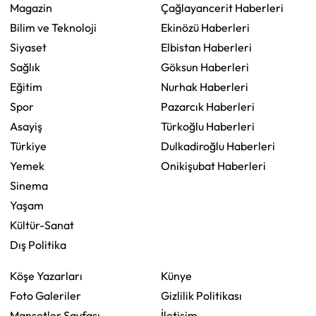
Magazin
Çağlayancerit Haberleri
Bilim ve Teknoloji
Ekinözü Haberleri
Siyaset
Elbistan Haberleri
Sağlık
Göksun Haberleri
Eğitim
Nurhak Haberleri
Spor
Pazarcık Haberleri
Asayiş
Türkoğlu Haberleri
Türkiye
Dulkadiroğlu Haberleri
Yemek
Onikişubat Haberleri
Sinema
Yaşam
Kültür-Sanat
Dış Politika
Köşe Yazarları
Künye
Foto Galeriler
Gizlilik Politikası
Manşetler Sayfası
İletişim