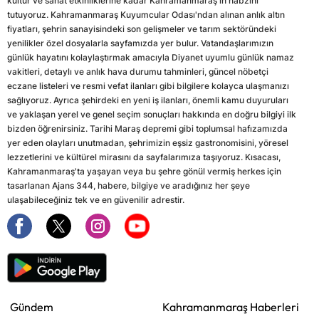
kültür ve sanat etkinliklerine kadar Kahramanmaraş'ın nabzını
tutuyoruz. Kahramanmaraş Kuyumcular Odası'ndan alınan anlık altın
fiyatları, şehrin sanayisindeki son gelişmeler ve tarım sektöründeki
yenilikler özel dosyalarla sayfamızda yer bulur. Vatandaşlarımızın
günlük hayatını kolaylaştırmak amacıyla Diyanet uyumlu günlük namaz
vakitleri, detaylı ve anlık hava durumu tahminleri, güncel nöbetçi
eczane listeleri ve resmi vefat ilanları gibi bilgilere kolayca ulaşmanızı
sağlıyoruz. Ayrıca şehirdeki en yeni iş ilanları, önemli kamu duyuruları
ve yaklaşan yerel ve genel seçim sonuçları hakkında en doğru bilgiyi ilk
bizden öğrenirsiniz. Tarihi Maraş depremi gibi toplumsal hafızamızda
yer eden olayları unutmadan, şehrimizin eşsiz gastronomisini, yöresel
lezzetlerini ve kültürel mirasını da sayfalarımıza taşıyoruz. Kısacası,
Kahramanmaraş'ta yaşayan veya bu şehre gönül vermiş herkes için
tasarlanan Ajans 344, habere, bilgiye ve aradığınız her şeye
ulaşabileceğiniz tek ve en güvenilir adrestir.
Gündem
Kahramanmaraş Haberleri