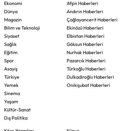
Ekonomi
Afşin Haberleri
Dünya
Andırın Haberleri
Magazin
Çağlayancerit Haberleri
Bilim ve Teknoloji
Ekinözü Haberleri
Siyaset
Elbistan Haberleri
Sağlık
Göksun Haberleri
Eğitim
Nurhak Haberleri
Spor
Pazarcık Haberleri
Asayiş
Türkoğlu Haberleri
Türkiye
Dulkadiroğlu Haberleri
Yemek
Onikişubat Haberleri
Sinema
Yaşam
Kültür-Sanat
Dış Politika
Köşe Yazarları
Künye