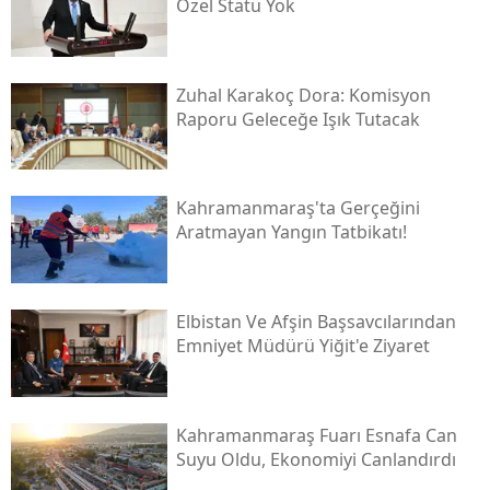
Özel Statü Yok
Zuhal Karakoç Dora: Komisyon
Raporu Geleceğe Işık Tutacak
Kahramanmaraş'ta Gerçeğini
Aratmayan Yangın Tatbikatı!
Elbistan Ve Afşin Başsavcılarından
Emniyet Müdürü Yiğit'e Ziyaret
Kahramanmaraş Fuarı Esnafa Can
Suyu Oldu, Ekonomiyi Canlandırdı