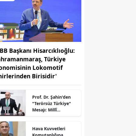
BB Başkanı Hisarcıklıoğlu:
ahramanmaraş, Türkiye
onomisinin Lokomotif
hirlerinden Birisidir'
Prof. Dr. Şahin'den
"Terörsüz Türkiye"
Mesajı: Millî
Dayanışma İçin
TBMM’de Yeni Süreç
Hava Kuvvetleri
r
Komutanlığına