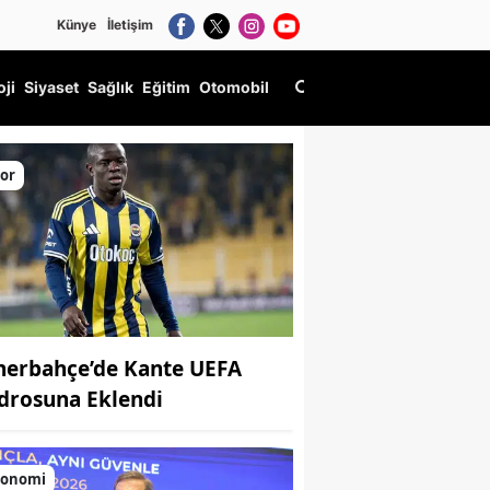
Künye
İletişim
oji
Siyaset
Sağlık
Eğitim
Otomobil
a hakim!
or
nerbahçe’de Kante UEFA
drosuna Eklendi
konomi