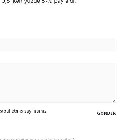
 0,8 iken yüzde 57,9 pay aldı.
abul etmiş sayılırsınız
GÖNDER
yorum yok, ilk yorumu siz yazın, tartışalım *