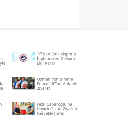
a
Tff'den İstiklalspor'u
os
İlgilendiren Gelişim
yle
Ligi Kararı
u
Osman Yenipınar'a
da
Pençe 46'tan Anlamlı
da
Ziyaret
n
Fazıl Cabaroğlu'na
Hayırlı Olsun Ziyareti
e
Gerçekleştirildi