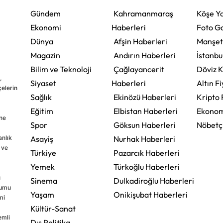
Gündem
Kahramanmaraş
Köşe Ya
Ekonomi
Haberleri
Foto Ga
Dünya
Afşin Haberleri
Manşet
Magazin
Andırın Haberleri
İstanbu
Bilim ve Teknoloji
Çağlayancerit
Döviz K
,
Siyaset
Haberleri
Altın Fi
çelerin
Sağlık
Ekinözü Haberleri
Kripto 
Eğitim
Elbistan Haberleri
Ekonom
ine
Spor
Göksun Haberleri
Nöbetç
nlık
Asayiş
Nurhak Haberleri
 ve
Türkiye
Pazarcık Haberleri
Yemek
Türkoğlu Haberleri
u
Sinema
Dulkadiroğlu Haberleri
rumu
Yaşam
Onikişubat Haberleri
mi
Kültür-Sanat
emli
Dış Politika