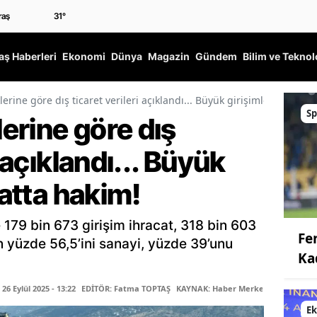
31
°
ş Haberleri
Ekonomi
Dünya
Magazin
Gündem
Bilim ve Teknol
lerine göre dış ticaret verileri açıklandı... Büyük girişimler ithalatt
Sp
lerine göre dış
i açıklandı... Büyük
latta hakim!
 179 bin 673 girişim ihracat, 318 bin 603
Fe
tın yüzde 56,5’ini sanayi, yüzde 39’unu
Ka
6 Eylül 2025 - 13:22
EDİTÖR: Fatma TOPTAŞ
KAYNAK: Haber Merkezi
E