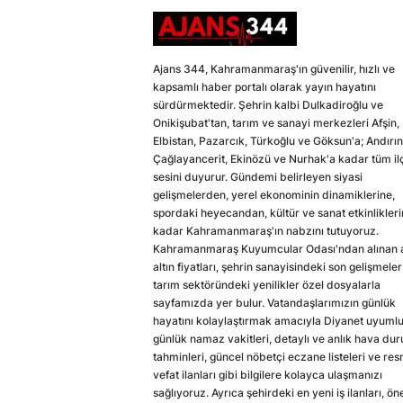
Ajans 344, Kahramanmaraş'ın güvenilir, hızlı ve
kapsamlı haber portalı olarak yayın hayatını
sürdürmektedir. Şehrin kalbi Dulkadiroğlu ve
Onikişubat'tan, tarım ve sanayi merkezleri Afşin,
Elbistan, Pazarcık, Türkoğlu ve Göksun'a; Andırın
Çağlayancerit, Ekinözü ve Nurhak'a kadar tüm il
sesini duyurur. Gündemi belirleyen siyasi
gelişmelerden, yerel ekonominin dinamiklerine,
spordaki heyecandan, kültür ve sanat etkinlikler
kadar Kahramanmaraş'ın nabzını tutuyoruz.
Kahramanmaraş Kuyumcular Odası'ndan alınan a
altın fiyatları, şehrin sanayisindeki son gelişmeler
tarım sektöründeki yenilikler özel dosyalarla
sayfamızda yer bulur. Vatandaşlarımızın günlük
hayatını kolaylaştırmak amacıyla Diyanet uyuml
günlük namaz vakitleri, detaylı ve anlık hava du
tahminleri, güncel nöbetçi eczane listeleri ve res
vefat ilanları gibi bilgilere kolayca ulaşmanızı
sağlıyoruz. Ayrıca şehirdeki en yeni iş ilanları, ön