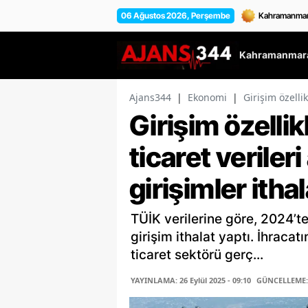
06 Ağustos 2026, Perşembe
Kahramanmara
Ajans344
|
Ekonomi
|
Girişim özellik
Girişim özellik
ticaret veriler
girişimler itha
TÜİK verilerine göre, 2024’te
girişim ithalat yaptı. İhraca
ticaret sektörü gerç...
YAYINLAMA: 26 Eylül 2025 - 09:10
GÜNCELLEME: 2