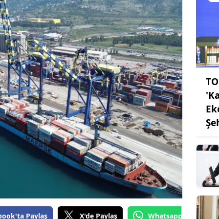
TO
'K
Ek
Şe
book'ta Paylaş
X'de Paylaş
Whatsapp'tan Gönde