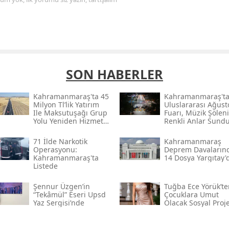
SON HABERLER
Kahramanmaraş'ta 45
Kahramanmaraş't
Milyon Tl’lik Yatırım
Uluslararası Ağust
Ile Maksutuşağı Grup
Fuarı, Müzik Şöleni
Yolu Yeniden Hizmete
Renkli Anlar Sund
Açıldı
71 İlde Narkotik
Kahramanmaraş
Operasyonu:
Deprem Davaların
Kahramanmaraş'ta
14 Dosya Yargıtay'
Listede
Şennur Üzgen’in
Tuğba Ece Yörük’te
“tekâmül” Eseri Upsd
Çocuklara Umut
Yaz Sergisi’nde
Olacak Sosyal Proj