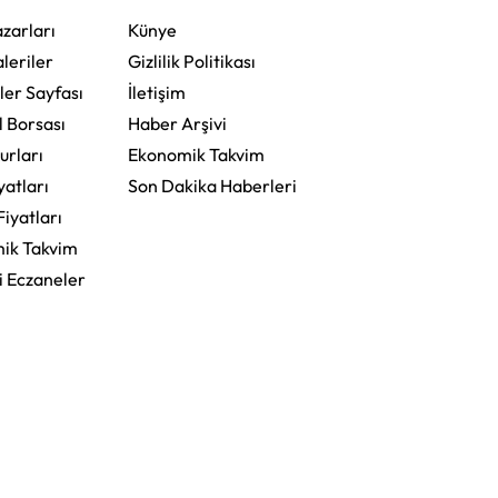
zarları
Künye
leriler
Gizlilik Politikası
ler Sayfası
İletişim
l Borsası
Haber Arşivi
urları
Ekonomik Takvim
yatları
Son Dakika Haberleri
Fiyatları
ik Takvim
i Eczaneler