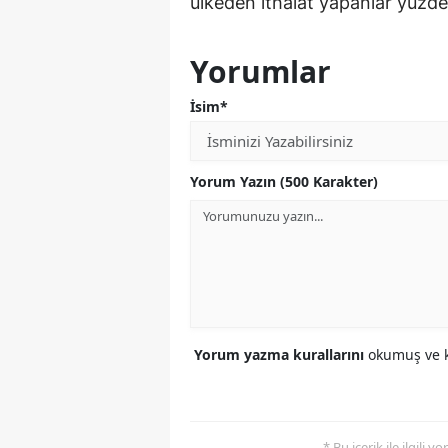
ülkeden ithalat yapanlar yüzde
Yorumlar
İsim*
Yorum Yazın (500 Karakter)
Yorum yazma kurallarını
okumuş ve k
* Bu içerik ile ilgili 