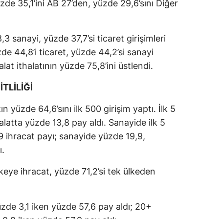
yüzde 35,1’ini AB 27’den, yüzde 29,6’sını Diğer
3 sanayi, yüzde 37,7’si ticaret girişimleri
zde 44,8’i ticaret, yüzde 44,2’si sanayi
malat ithalatının yüzde 75,8’ini üstlendi.
İTLİLİĞİ
ın yüzde 64,6’sını ilk 500 girişim yaptı. İlk 5
alatta yüzde 13,8 pay aldı. Sanayide ilk 5
9 ihracat payı; sanayide yüzde 19,9,
ı.
lkeye ihracat, yüzde 71,2’si tek ülkeden
zde 3,1 iken yüzde 57,6 pay aldı; 20+