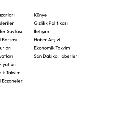
Bodrum'da Kutladı
zarları
Künye
leriler
Gizlilik Politikası
ler Sayfası
İletişim
l Borsası
Haber Arşivi
urları
Ekonomik Takvim
yatları
Son Dakika Haberleri
Fiyatları
ik Takvim
i Eczaneler