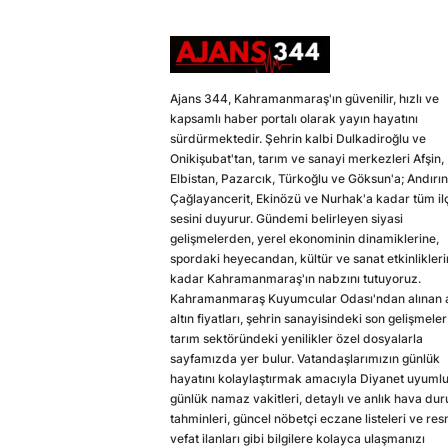
Ajans 344, Kahramanmaraş'ın güvenilir, hızlı ve
kapsamlı haber portalı olarak yayın hayatını
sürdürmektedir. Şehrin kalbi Dulkadiroğlu ve
Onikişubat'tan, tarım ve sanayi merkezleri Afşin,
Elbistan, Pazarcık, Türkoğlu ve Göksun'a; Andırın
Çağlayancerit, Ekinözü ve Nurhak'a kadar tüm il
sesini duyurur. Gündemi belirleyen siyasi
gelişmelerden, yerel ekonominin dinamiklerine,
spordaki heyecandan, kültür ve sanat etkinlikler
kadar Kahramanmaraş'ın nabzını tutuyoruz.
Kahramanmaraş Kuyumcular Odası'ndan alınan a
altın fiyatları, şehrin sanayisindeki son gelişmeler
tarım sektöründeki yenilikler özel dosyalarla
sayfamızda yer bulur. Vatandaşlarımızın günlük
hayatını kolaylaştırmak amacıyla Diyanet uyuml
günlük namaz vakitleri, detaylı ve anlık hava du
tahminleri, güncel nöbetçi eczane listeleri ve res
vefat ilanları gibi bilgilere kolayca ulaşmanızı