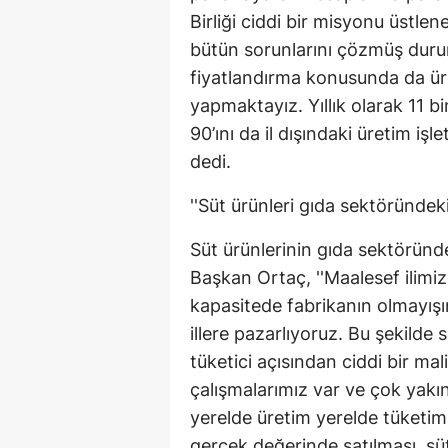
Birliği ciddi bir misyonu üstle
bütün sorunlarını çözmüş durum
fiyatlandırma konusunda da ür
yapmaktayız. Yıllık olarak 11 
90’ını da il dışındaki üretim i
dedi.
''Süt ürünleri gıda sektöründek
Süt ürünlerinin gıda sektörün
Başkan Ortaç, ''Maalesef ilimi
kapasitede fabrikanın olmayışı
illere pazarlıyoruz. Bu şekilde
tüketici açısından ciddi bir maliy
çalışmalarımız var ve çok yakı
yerelde üretim yerelde tüketim
gerçek değerinde satılması, süt