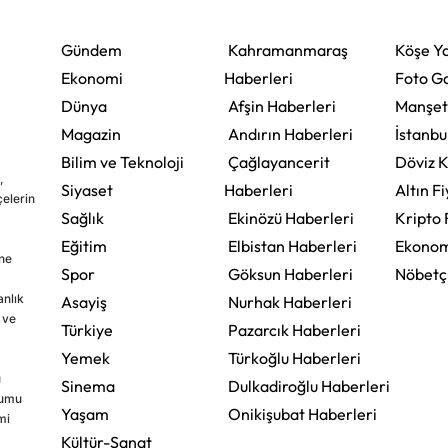
Zorunluluğu Geliyor
Gündem
Kahramanmaraş
Köşe Ya
Ekonomi
Haberleri
Foto Ga
Dünya
Afşin Haberleri
Manşet
Magazin
Andırın Haberleri
İstanbu
Bilim ve Teknoloji
Çağlayancerit
Döviz K
,
Siyaset
Haberleri
Altın Fi
çelerin
Sağlık
Ekinözü Haberleri
Kripto 
Eğitim
Elbistan Haberleri
Ekonom
ine
Spor
Göksun Haberleri
Nöbetç
nlık
Asayiş
Nurhak Haberleri
 ve
Türkiye
Pazarcık Haberleri
Yemek
Türkoğlu Haberleri
u
Sinema
Dulkadiroğlu Haberleri
rumu
Yaşam
Onikişubat Haberleri
mi
Kültür-Sanat