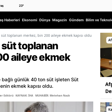
23
°
ş Haberleri
Ekonomi
Dünya
Magazin
Gündem
Bilim ve Teknol
 süt toplanan merkez, bin 200 aileye ekmek kapısı oldu
Af
 süt toplanan
00 aileye ekmek
ne bağlı günlük 40 ton süt işleten Süt
Af
lenin ekmek kapısı oldu.
De
er Editörü
KAYNAK: İHA
MUHABİR: Metehan Nazlı
K