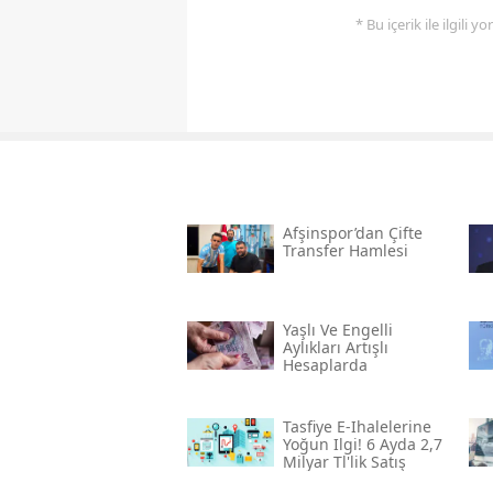
* Bu içerik ile ilgili 
Afşinspor’dan Çifte
Transfer Hamlesi
Yaşlı Ve Engelli
Aylıkları Artışlı
Hesaplarda
Tasfiye E-Ihalelerine
Yoğun Ilgi! 6 Ayda 2,7
Milyar Tl'lik Satış