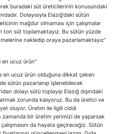
nerek buradaki süt üreticilerinin konusundaki
dadır. Dolayısıyla Elazığ’daki sütün
eticinin mağdur olmaması için çalışmalar
bin ton süt toplamaktayız. Bu sütün yüzde
şletmelerine nakledip oraya pazarlamaktayız”
i en ucuz ürün''
de en ucuz ürün olduğuna dikkat çeken
zde sütün pazarlanıp işlenebilecek
ndan dolayı sütü toplayıp Elazığ dışındaki
 satmak zorunda kalıyoruz. Bu da üretici ve
et oluyor. Üretim ile ilgili ciddi
n zamanda bir üretim yerimizi de yaparsak
 çalışmasını da hayata geçireceğiz. Sütün
 fiyatlarının güncellenmesi lazım. Gıda