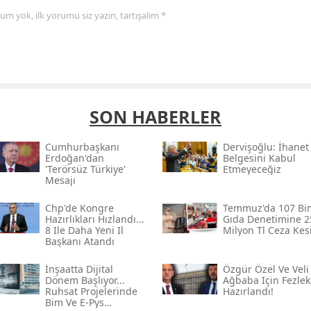
yorum yok, ilk yorumu siz yazın, tartışalım *
SON HABERLER
Cumhurbaşkanı
Dervişoğlu: İhanet
Erdoğan'dan
Belgesini Kabul
'terörsüz Türkiye'
Etmeyeceğiz
Mesajı
Chp'de Kongre
Temmuz'da 107 Bi
Hazırlıkları Hızlandı...
Gıda Denetimine 2
8 Ile Daha Yeni Il
Milyon Tl Ceza Kesi
Başkanı Atandı
İnşaatta Dijital
Özgür Özel Ve Veli
Dönem Başlıyor...
Ağbaba Için Fezlek
Ruhsat Projelerinde
Hazırlandı!
Bim Ve E-Pys