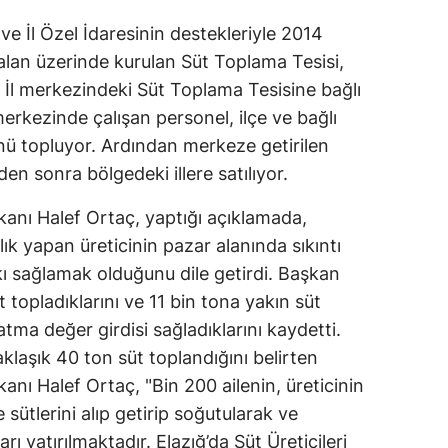
 ve İl Özel İdaresinin destekleriyle 2014
 alan üzerinde kurulan Süt Toplama Tesisi,
. İl merkezindeki Süt Toplama Tesisine bağlı
erkezinde çalışan personel, ilçe ve bağlı
ünü topluyor. Ardından merkeze getirilen
den sonra bölgedeki illere satılıyor.
aşkanı Halef Ortaç, yaptığı açıklamada,
ık yapan üreticinin pazar alanında sıkıntı
ı sağlamak olduğunu dile getirdi. Başkan
 topladıklarını ve 11 bin tona yakın süt
tma değer girdisi sağladıklarını kaydetti.
aklaşık 40 ton süt toplandığını belirten
şkanı Halef Ortaç, "Bin 200 ailenin, üreticinin
sütlerini alıp getirip soğutularak ve
ı yatırılmaktadır. Elazığ’da Süt Üreticileri