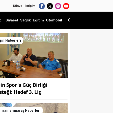
Künye
İletişim
oji
Siyaset
Sağlık
Eğitim
Otomobil
şin Haberleri
şin Spor'a Güç Birliği
steği: Hedef 3. Lig
ahramanmaraş Haberleri