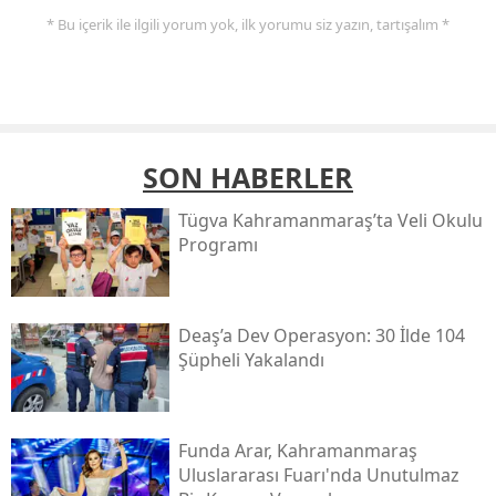
* Bu içerik ile ilgili yorum yok, ilk yorumu siz yazın, tartışalım *
SON HABERLER
Tügva Kahramanmaraş’ta Veli Okulu
Programı
Deaş’a Dev Operasyon: 30 İlde 104
Şüpheli Yakalandı
Funda Arar, Kahramanmaraş
Uluslararası Fuarı'nda Unutulmaz