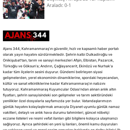
Araladı: 0-1
Ajans 344, Kahramanmaraş'ın güvenilir, hızlı ve kapsamlı haber portalı
olarak yayın hayatını sürdürmektedir. Şehrin kalbi Dulkadiroğlu ve
Onikişubat'tan, tarım ve sanayi merkezleri Afşin, Elbistan, Pazarcık,
Türkoğlu ve Göksun'a; Andırın, Çağlayancerit, Ekinözü ve Nurhak'a
kadar tüm ilçelerin sesini duyurur. Gündemi belirleyen siyasi
gelişmelerden, yerel ekonominin dinamiklerine, spordaki heyecandan,
kültür ve sanat etkinliklerine kadar Kahramanmaraş'ın nabzını
tutuyoruz. Kahramanmaraş Kuyumcular Odası'ndan alınan anlık altın
fiyatları, şehrin sanayisindeki son gelişmeler ve tarım sektöründeki
yenilikler özel dosyalarla sayfamızda yer bulur. Vatandaşlarımızın
günlük hayatını kolaylaştırmak amacıyla Diyanet uyumlu günlük namaz
vakitleri, detaylı ve anlık hava durumu tahminleri, güncel nöbetçi
eczane listeleri ve resmi vefat ilanları gibi bilgilere kolayca ulaşmanızı
sağlıyoruz. Ayrıca şehirdeki en yeni iş ilanları, önemli kamu duyuruları
ve yaklaşan yerel ve genel seçim sonuçları hakkında en doğru bilgiyi ilk