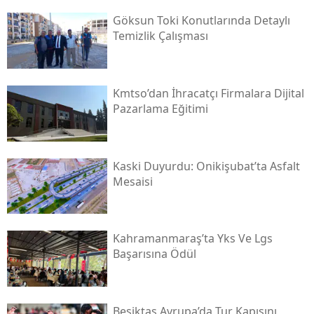
Göksun Toki̇ Konutlarında Detaylı
Temizlik Çalışması
Kmtso’dan İhracatçı Firmalara Dijital
Pazarlama Eğitimi
Kaski̇ Duyurdu: Onikişubat’ta Asfalt
Mesaisi
Kahramanmaraş’ta Yks Ve Lgs
Başarısına Ödül
Beşiktaş Avrupa’da Tur Kapısını