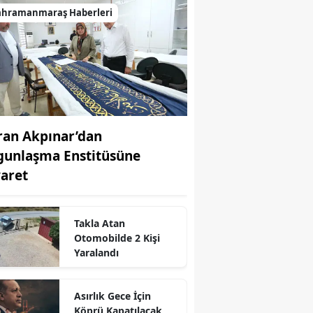
ahramanmaraş Haberleri
ran Akpınar’dan
gunlaşma Enstitüsüne
yaret
Takla Atan
Otomobilde 2 Kişi
Yaralandı
r
Asırlık Gece İçin
Köprü Kapatılacak