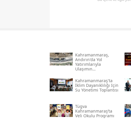
Kahramanmaraş,
Andırın'da Yol
Yatırımlarıyla
Ulaşımın
Standartlarını
Yükseltiyor
Kahramanmaraş'ta
İklim Dayanıklılığı Için
Su Yönetimi Toplantısı
Tügva
Kahramanmaraş’ta
Veli Okulu Programı