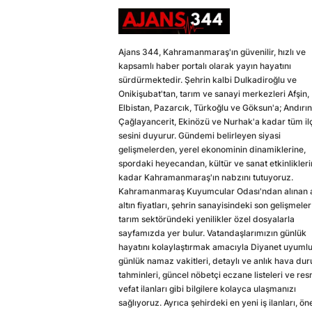
Ajans 344, Kahramanmaraş'ın güvenilir, hızlı ve
kapsamlı haber portalı olarak yayın hayatını
sürdürmektedir. Şehrin kalbi Dulkadiroğlu ve
Onikişubat'tan, tarım ve sanayi merkezleri Afşin,
Elbistan, Pazarcık, Türkoğlu ve Göksun'a; Andırın
Çağlayancerit, Ekinözü ve Nurhak'a kadar tüm il
sesini duyurur. Gündemi belirleyen siyasi
gelişmelerden, yerel ekonominin dinamiklerine,
spordaki heyecandan, kültür ve sanat etkinlikler
kadar Kahramanmaraş'ın nabzını tutuyoruz.
Kahramanmaraş Kuyumcular Odası'ndan alınan a
altın fiyatları, şehrin sanayisindeki son gelişmeler
tarım sektöründeki yenilikler özel dosyalarla
sayfamızda yer bulur. Vatandaşlarımızın günlük
hayatını kolaylaştırmak amacıyla Diyanet uyuml
günlük namaz vakitleri, detaylı ve anlık hava du
tahminleri, güncel nöbetçi eczane listeleri ve res
vefat ilanları gibi bilgilere kolayca ulaşmanızı
sağlıyoruz. Ayrıca şehirdeki en yeni iş ilanları, ön