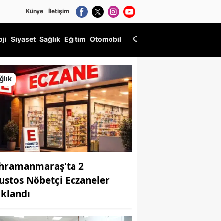
Künye
İletişim
oji
Siyaset
Sağlık
Eğitim
Otomobil
ğlık
hramanmaraş'ta 2
ustos Nöbetçi Eczaneler
ıklandı