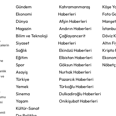
Gündem
Kahramanmaraş
Köşe Ya
Ekonomi
Haberleri
Foto Ga
Dünya
Afşin Haberleri
Manşet
Magazin
Andırın Haberleri
İstanbu
Bilim ve Teknoloji
Çağlayancerit
Döviz K
,
Siyaset
Haberleri
Altın Fi
çelerin
Sağlık
Ekinözü Haberleri
Kripto 
Eğitim
Elbistan Haberleri
Ekonom
ine
Spor
Göksun Haberleri
Nöbetç
nlık
Asayiş
Nurhak Haberleri
 ve
Türkiye
Pazarcık Haberleri
Yemek
Türkoğlu Haberleri
u
Sinema
Dulkadiroğlu Haberleri
rumu
Yaşam
Onikişubat Haberleri
mi
Kültür-Sanat
emli
Dış Politika