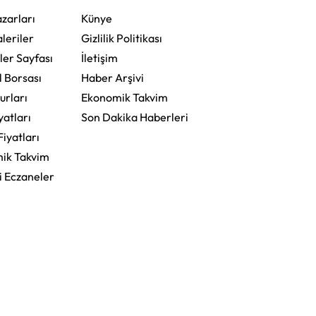
zarları
Künye
leriler
Gizlilik Politikası
ler Sayfası
İletişim
l Borsası
Haber Arşivi
urları
Ekonomik Takvim
yatları
Son Dakika Haberleri
Fiyatları
ik Takvim
i Eczaneler