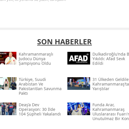
SON HABERLER
Kahramanmaraşlı
Dulkadiroğlu’nda 
Judocu Dünya
Yıkıldı: Afad Sevk
Şampiyonu Oldu
Edildi
Türkiye, Suudi
31 Ülkeden Geldiler
Arabistan Ve
Kahramanmaraş’ta
Pakistan’dan Savunma
Yarıştılar
Paktı
Deaş’a Dev
Funda Arar,
Operasyon: 30 İlde
Kahramanmaraş
104 Şüpheli Yakalandı
Uluslararası Fuarı
Unutulmaz Bir Kon
Verecek