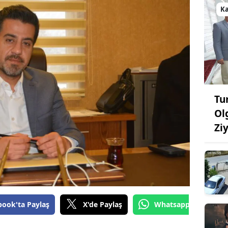
K
Tu
Ol
Zi
book'ta Paylaş
X'de Paylaş
Whatsapp'tan Gönde