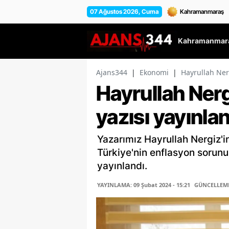
07 Ağustos 2026, Cuma
Kahramanmara
Ajans344
|
Ekonomi
|
Hayrullah Nerg
Hayrullah Nerg
yazısı yayınla
Yazarımız Hayrullah Nergiz'in
Türkiye'nin enflasyon sorunu'
yayınlandı.
YAYINLAMA: 09 Şubat 2024 - 15:21
GÜNCELLEME: