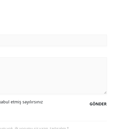
abul etmiş sayılırsınız
GÖNDER
yorum yok, ilk yorumu siz yazın, tartışalım *