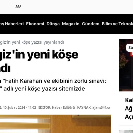
36
°
ş Haberleri
Ekonomi
Dünya
Magazin
Gündem
Bilim ve Teknol
iz'in yeni köşe yazısı yayınlandı
Sa
iz'in yeni köşe
ndı
 ''Fatih Karahan ve ekibinin zorlu sınavı:
' adlı yeni köşe yazısı sitemizde
Ka
Ağ
 10 Şubat 2024 - 11:02
EDİTÖR: Haber Editörü
KAYNAK: ajans344.com
Aç