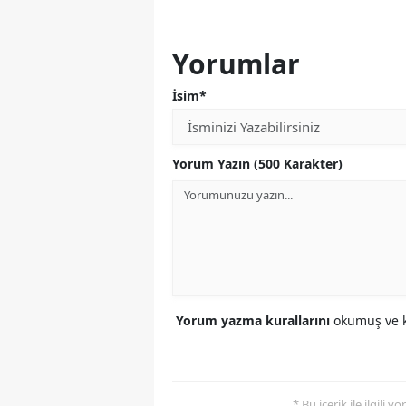
Yorumlar
İsim*
Yorum Yazın (500 Karakter)
Yorum yazma kurallarını
okumuş ve k
* Bu içerik ile ilgili 