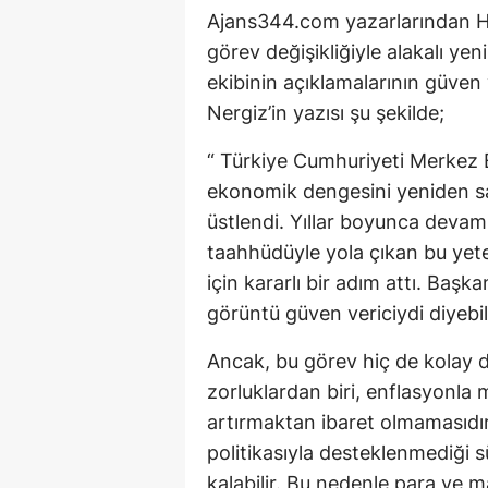
Ajans344.com yazarlarından H
görev değişikliğiyle alakalı ye
ekibinin açıklamalarının güven
Nergiz’in yazısı şu şekilde;
“ Türkiye Cumhuriyeti Merkez B
ekonomik dengesini yeniden s
üstlendi. Yıllar boyunca dev
taahhüdüyle yola çıkan bu yete
için kararlı bir adım attı. Baş
görüntü güven vericiydi diyebili
Ancak, bu görev hiç de kolay de
zorluklardan biri, enflasyonla 
artırmaktan ibaret olmamasıdır. 
politikasıyla desteklenmediği 
kalabilir. Bu nedenle para ve 