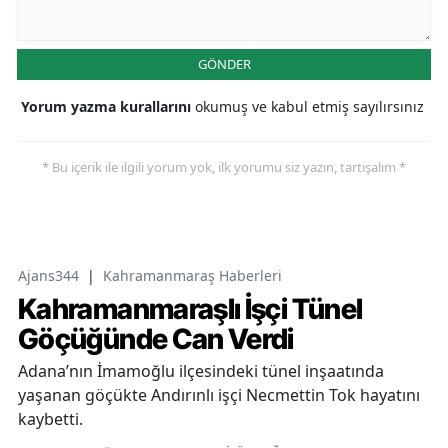
GÖNDER
Yorum yazma kurallarını
okumuş ve kabul etmiş sayılırsınız
* Bu içerik ile ilgili yorum yok, ilk yorumu siz yazın, tartışalım *
Ajans344
|
Kahramanmaraş Haberleri
Kahramanmaraşlı İşçi Tünel
Göçüğünde Can Verdi
Adana’nın İmamoğlu ilçesindeki tünel inşaatında
yaşanan göçükte Andırınlı işçi Necmettin Tok hayatını
kaybetti.