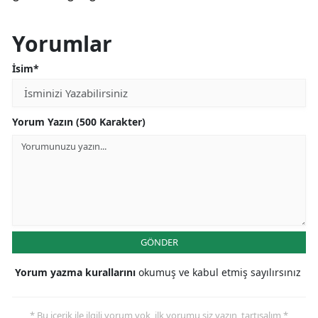
Yorumlar
İsim*
Yorum Yazın (500 Karakter)
GÖNDER
Yorum yazma kurallarını
okumuş ve kabul etmiş sayılırsınız
* Bu içerik ile ilgili yorum yok, ilk yorumu siz yazın, tartışalım *