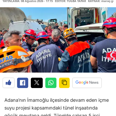
YAYINLAMA: 08 Ağustos 2026 - 17:15
EDİTÖR: TUĞBA TAPAR
KAYNAK: maraş gü
Adana’nın İmamoğlu ilçesinde devam eden içme
suyu projesi kapsamındaki tünel inşaatında
göçük meydana geldi. Tünelde çalışan 5 işçi