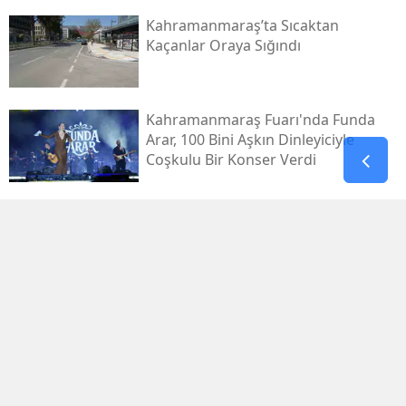
Kahramanmaraş’ta Sıcaktan
Kaçanlar Oraya Sığındı
Kahramanmaraş Fuarı'nda Funda
Arar, 100 Bini Aşkın Dinleyiciyle
Coşkulu Bir Konser Verdi
Gaziantep’te 4,5’lik Deprem:
Afad’dan Açıklama
Bu Mağara Kahramanmaraş’ın
Bilinen Tarihini Değiştiriyor!
Kahramanmaraş'ın En Eski Yerleşim
İzleri