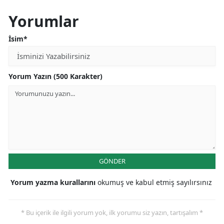
Yorumlar
İsim*
Yorum Yazın (500 Karakter)
GÖNDER
Yorum yazma kurallarını
okumuş ve kabul etmiş sayılırsınız
* Bu içerik ile ilgili yorum yok, ilk yorumu siz yazın, tartışalım *