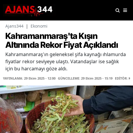
Ajans344
|
Ekonomi
Kahramanmaraş'ta Kışın
Altınında Rekor Fiyat Açıklandı
Kahramanmaraş'ın geleneksel şifa kaynağı ıhlamurda
fiyatlar rekor seviyeye ulaştı. Vatandaşlar ise sağlık
için bu harcamayı göze aldı.
YAYINLAMA: 29 Ekim 2025 - 12:00
GÜNCELLEME: 29 Ekim 2025 - 15:19
EDİTÖR: K