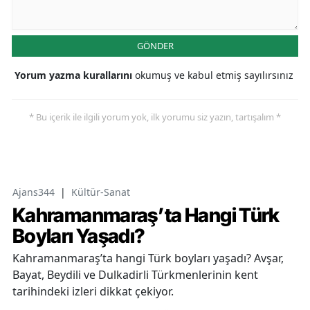
GÖNDER
Yorum yazma kurallarını
okumuş ve kabul etmiş sayılırsınız
* Bu içerik ile ilgili yorum yok, ilk yorumu siz yazın, tartışalım *
Ajans344
|
Kültür-Sanat
Kahramanmaraş’ta Hangi Türk
Boyları Yaşadı?
Kahramanmaraş’ta hangi Türk boyları yaşadı? Avşar,
Bayat, Beydili ve Dulkadirli Türkmenlerinin kent
tarihindeki izleri dikkat çekiyor.