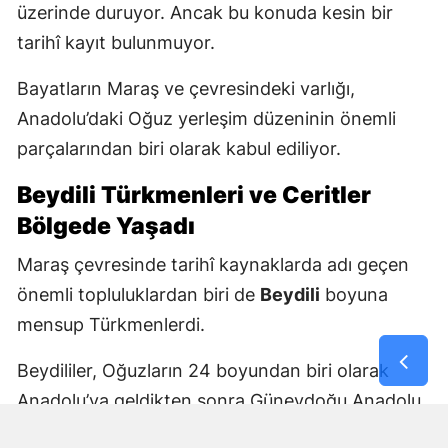
üzerinde duruyor. Ancak bu konuda kesin bir
tarihî kayıt bulunmuyor.
Bayatların Maraş ve çevresindeki varlığı,
Anadolu’daki Oğuz yerleşim düzeninin önemli
parçalarından biri olarak kabul ediliyor.
Beydili Türkmenleri ve Ceritler
Bölgede Yaşadı
Maraş çevresinde tarihî kaynaklarda adı geçen
önemli topluluklardan biri de
Beydili
boyuna
mensup Türkmenlerdi.
Beydililer, Oğuzların 24 boyundan biri olarak
Anadolu’ya geldikten sonra Güneydoğu Anadolu
ve Çukurova çevresine yayıldı. Zamanla Dulkadirli