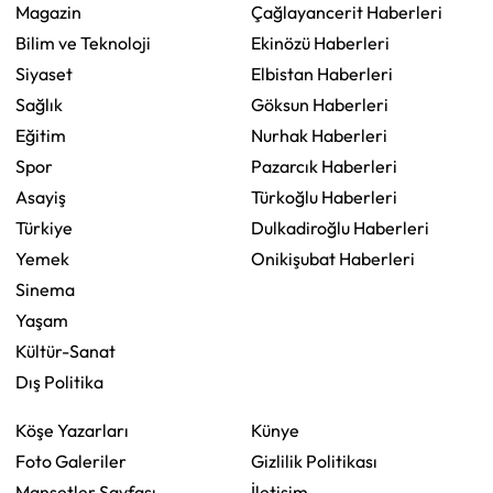
Magazin
Çağlayancerit Haberleri
Bilim ve Teknoloji
Ekinözü Haberleri
Siyaset
Elbistan Haberleri
Sağlık
Göksun Haberleri
Eğitim
Nurhak Haberleri
Spor
Pazarcık Haberleri
Asayiş
Türkoğlu Haberleri
Türkiye
Dulkadiroğlu Haberleri
Yemek
Onikişubat Haberleri
Sinema
Yaşam
Kültür-Sanat
Dış Politika
Köşe Yazarları
Künye
Foto Galeriler
Gizlilik Politikası
Manşetler Sayfası
İletişim