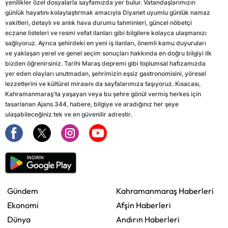
yenilikler özel dosyalarla sayfamızda yer bulur. Vatandaşlarımızın
günlük hayatını kolaylaştırmak amacıyla Diyanet uyumlu günlük namaz
vakitleri, detaylı ve anlık hava durumu tahminleri, güncel nöbetçi
eczane listeleri ve resmi vefat ilanları gibi bilgilere kolayca ulaşmanızı
sağlıyoruz. Ayrıca şehirdeki en yeni iş ilanları, önemli kamu duyuruları
ve yaklaşan yerel ve genel seçim sonuçları hakkında en doğru bilgiyi ilk
bizden öğrenirsiniz. Tarihi Maraş depremi gibi toplumsal hafızamızda
yer eden olayları unutmadan, şehrimizin eşsiz gastronomisini, yöresel
lezzetlerini ve kültürel mirasını da sayfalarımıza taşıyoruz. Kısacası,
Kahramanmaraş'ta yaşayan veya bu şehre gönül vermiş herkes için
tasarlanan Ajans 344, habere, bilgiye ve aradığınız her şeye
ulaşabileceğiniz tek ve en güvenilir adrestir.
Gündem
Kahramanmaraş Haberleri
Ekonomi
Afşin Haberleri
Dünya
Andırın Haberleri