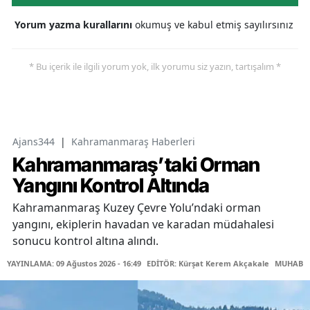
Yorum yazma kurallarını
okumuş ve kabul etmiş sayılırsınız
* Bu içerik ile ilgili yorum yok, ilk yorumu siz yazın, tartışalım *
Ajans344
|
Kahramanmaraş Haberleri
Kahramanmaraş’taki Orman
Yangını Kontrol Altında
Kahramanmaraş Kuzey Çevre Yolu’ndaki orman
yangını, ekiplerin havadan ve karadan müdahalesi
sonucu kontrol altına alındı.
YAYINLAMA: 09 Ağustos 2026 - 16:49
EDİTÖR: Kürşat Kerem Akçakale
MUHABİR: