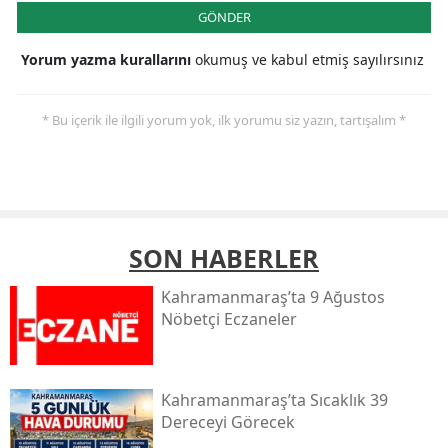
GÖNDER
Yorum yazma kurallarını
okumuş ve kabul etmiş sayılırsınız
* Bu içerik ile ilgili yorum yok, ilk yorumu siz yazın, tartışalım *
SON HABERLER
Kahramanmaraş’ta 9 Ağustos
Nöbetçi Eczaneler
Kahramanmaraş’ta Sıcaklık 39
Dereceyi Görecek