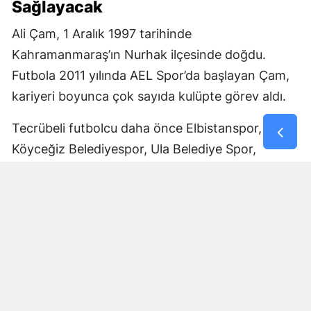
Sağlayacak
Ali Çam, 1 Aralık 1997 tarihinde
Kahramanmaraş’ın Nurhak ilçesinde doğdu.
Futbola 2011 yılında AEL Spor’da başlayan Çam,
kariyeri boyunca çok sayıda kulüpte görev aldı.
Tecrübeli futbolcu daha önce Elbistanspor,
Köyceğiz Belediyespor, Ula Belediye Spor,
Marmaris Gücü Spor Kulübü, Dalyanspor,
Ortaköy Spor, Göksun Ülkü Spor, Araban
Belediye Spor ve Elbistan Feda Spor formalarını
giydi.
Bölgesel Amatör Lig’de 12 karşılaşmada görev
alan Ali Çam, bu maçlarda bir gol kaydetti.
Çam’ın saha içindeki deneyimi ve farklı