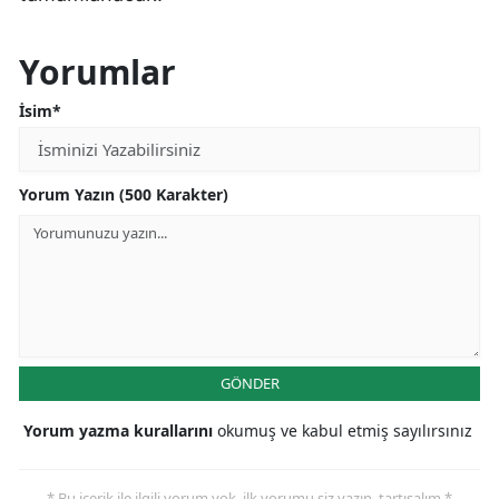
Yorumlar
İsim*
Yorum Yazın (500 Karakter)
GÖNDER
Yorum yazma kurallarını
okumuş ve kabul etmiş sayılırsınız
* Bu içerik ile ilgili yorum yok, ilk yorumu siz yazın, tartışalım *