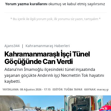
Yorum yazma kurallarını
okumuş ve kabul etmiş sayılırsınız
* Bu içerik ile ilgili yorum yok, ilk yorumu siz yazın, tartışalım *
Ajans344
|
Kahramanmaraş Haberleri
Kahramanmaraşlı İşçi Tünel
Göçüğünde Can Verdi
Adana’nın İmamoğlu ilçesindeki tünel inşaatında
yaşanan göçükte Andırınlı işçi Necmettin Tok hayatını
kaybetti.
YAYINLAMA: 08 Ağustos 2026 - 17:15
EDİTÖR: TUĞBA TAPAR
KAYNAK: maraş gü