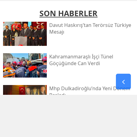
SON HABERLER
Davut Haskırış’tan Terörsüz Türkiye
Mesajı
Kahramanmaraşlı İşçi Tünel
Göçüğünde Can Verdi
Mhp Dulkadiroğlu’nda Yeni Dönem
Başladı
Kahramanmaraş Sanayi Sitesi 3 Gün
Kapalı