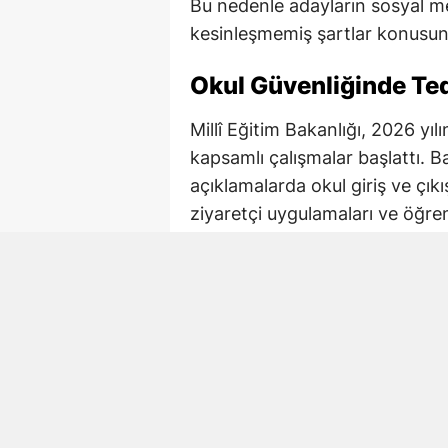
Bu nedenle adayların sosyal me
kesinleşmemiş şartlar konusund
Okul Güvenliğinde Tedb
Millî Eğitim Bakanlığı, 2026 yı
kapsamlı çalışmalar başlattı. B
açıklamalarda okul giriş ve çıkı
ziyaretçi uygulamaları ve öğre
tedbirlerin yeniden değerlendirild
İçişleri Bakanlığı ile Millî Eği
çalışmalarda okul bazlı risk ana
Okul çevrelerinde kolluk tedbirle
uygulamalarının yaygınlaştırılma
koordinasyonun güçlendirilmes