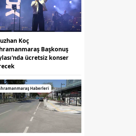
uzhan Koç
hramanmaraş Başkonuş
ylası'nda ücretsiz konser
recek
ahramanmaraş Haberleri