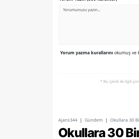
Yorum yazma kurallarını
okumuş ve k
* Bu içerik ile ilgili 
Ajans344
|
Gündem
|
Okullara 30 B
Okullara 30 Bi