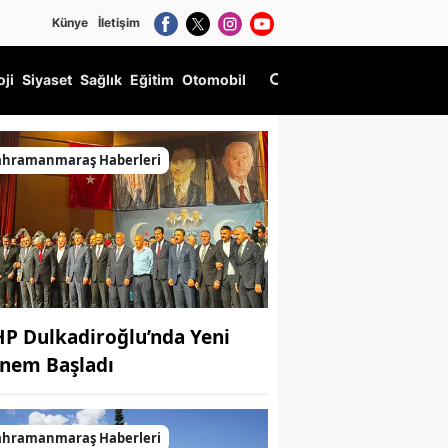
Künye
İletişim
oji
Siyaset
Sağlık
Eğitim
Otomobil
ahramanmaraş Haberleri
P Dulkadiroğlu’nda Yeni
nem Başladı
ahramanmaraş Haberleri