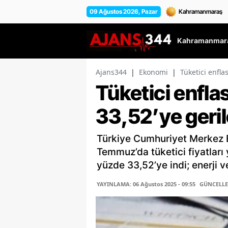
09 Ağustos 2026, Pazar
Kahramanmara
Ajans344
|
Ekonomi
|
Tüketici enfla
Tüketici enfla
33,52’ye geril
Türkiye Cumhuriyet Merkez B
Temmuz’da tüketici fiyatları 
yüzde 33,52’ye indi; enerji ve
YAYINLAMA: 06 Ağustos 2025 - 09:55
GÜNCELLEM