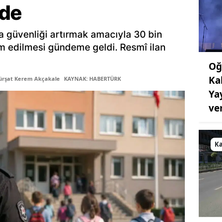
de
a güvenliği artırmak amacıyla 30 bin
am edilmesi gündeme geldi. Resmî ilan
Oğ
Ka
ürşat Kerem Akçakale
KAYNAK: HABERTÜRK
Ya
ve
K