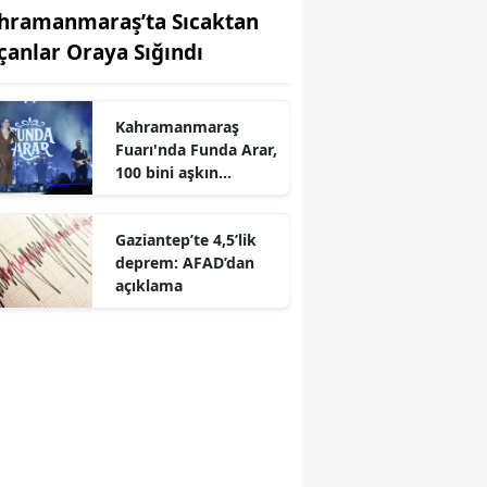
hramanmaraş’ta Sıcaktan
çanlar Oraya Sığındı
Kahramanmaraş
r
Fuarı'nda Funda Arar,
100 bini aşkın
dinleyiciyle coşkulu
bir konser verdi
Gaziantep’te 4,5’lik
deprem: AFAD’dan
açıklama