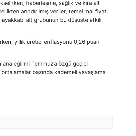
elirken, haberleşme, sağlık ve kira alt
llikten arındırılmış veriler, temel mal fiyat
m-ayakkabı alt grubunun bu düşüşte etkili
arken, yıllık üretici enflasyonu 0,26 puan
.
n ana eğilimi Temmuz’a özgü geçici
ık ortalamalar bazında kademeli yavaşlama