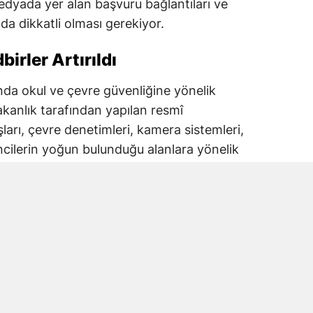
dyada yer alan başvuru bağlantıları ve
a dikkatli olması gerekiyor.
irler Artırıldı
lında okul ve çevre güvenliğine yönelik
akanlık tarafından yapılan resmî
şları, çevre denetimleri, kamera sistemleri,
ncilerin yoğun bulunduğu alanlara yönelik
iği bildirildi.
tim Bakanlığı koordinasyonunda yürütülen
lizleri de öne çıkıyor.
rinin artırılması, kontrollü giriş
sı ve ilgili kurumlar arasındaki
i üzerinde duruluyor.