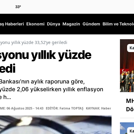
33
°
ş Haberleri
Ekonomi
Dünya
Magazin
Gündem
Bilim ve Teknol
syonu yıllık yüzde 33,52’ye geriledi
K
syonu yıllık yüzde
edi
ankası’nın aylık raporuna göre,
yüzde 2,06 yükselirken yıllık enflasyon
 h...
MH
Dö
E: 06 Ağustos 2025 - 14:43
EDİTÖR: Fatma TOPTAŞ
KAYNAK: Haber Merkezi
K