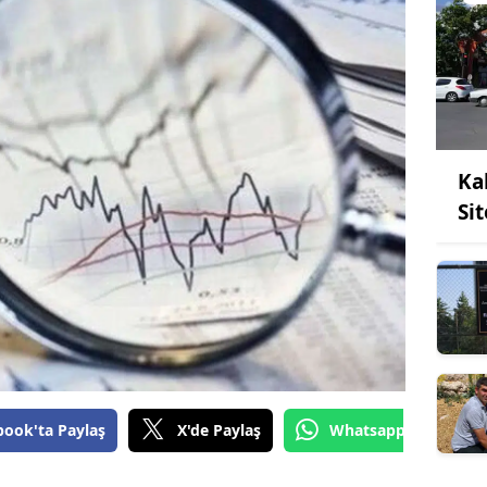
Ka
Si
book'ta Paylaş
X'de Paylaş
Whatsapp'tan Gönde