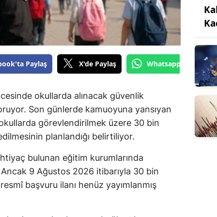
Ka
Ka
book'ta Paylaş
X'de Paylaş
Whatsapp'tan Gönde
cesinde okullarda alınacak güvenlik
koruyor. Son günlerde kamuoyuna yansıyan
okullarda görevlendirilmek üzere 30 bin
dilmesinin planlandığı belirtiliyor.
ihtiyaç bulunan eğitim kurumlarında
 Ancak 9 Ağustos 2026 itibarıyla 30 bin
ren resmî başvuru ilanı henüz yayımlanmış