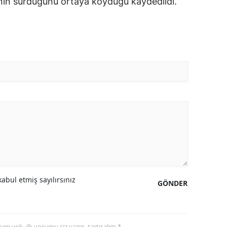
enin sürdüğünü ortaya koyduğu kaydedildi.
abul etmiş sayılırsınız
GÖNDER
yorum yok, ilk yorumu siz yazın, tartışalım *