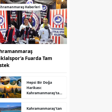
ahramanmaraş Haberleri
hramanmaraş
tiklalspor’a Fuarda Tam
stek
Hepsi Bir Doğa
Harikası:
r
Kahramanmaraş’ta
Kamp ve Piknik
Yapılabilecek En
Kahramanmaraş'tan
Güzel Alanlar