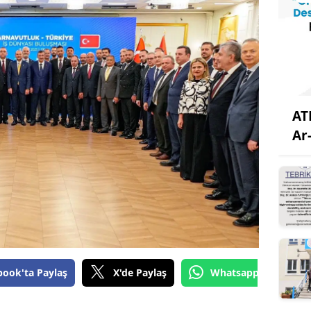
AT
Ar
book'ta Paylaş
X'de Paylaş
Whatsapp'tan Gönde