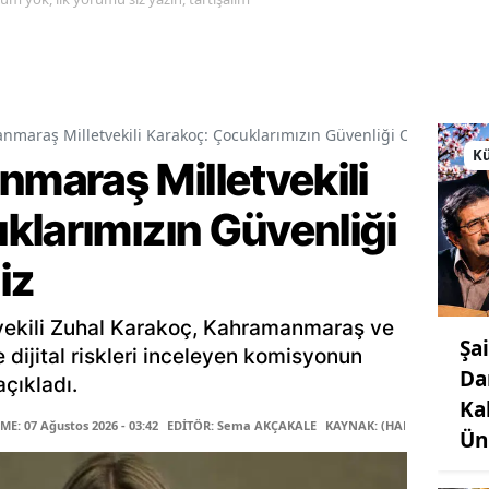
araş Milletvekili Karakoç: Çocuklarımızın Güvenliği Ortak Vazif
Kü
araş Milletvekili
klarımızın Güvenliği
iz
ekili Zuhal Karakoç, Kahramanmaraş ve
Şa
le dijital riskleri inceleyen komisyonun
Da
çıkladı.
Ka
E: 07 Ağustos 2026 - 03:42
EDİTÖR: Sema AKÇAKALE
KAYNAK: (HABER MERKEZİ)
Ün