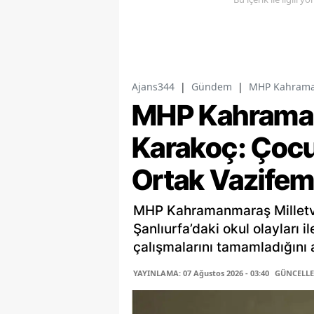
Ajans344
|
Gündem
|
MHP Kahramanm
MHP Kahramanm
Karakoç: Çocu
Ortak Vazifem
MHP Kahramanmaraş Milletv
Şanlıurfa’daki okul olayları i
çalışmalarını tamamladığını a
YAYINLAMA: 07 Ağustos 2026 - 03:40
GÜNCELLEM