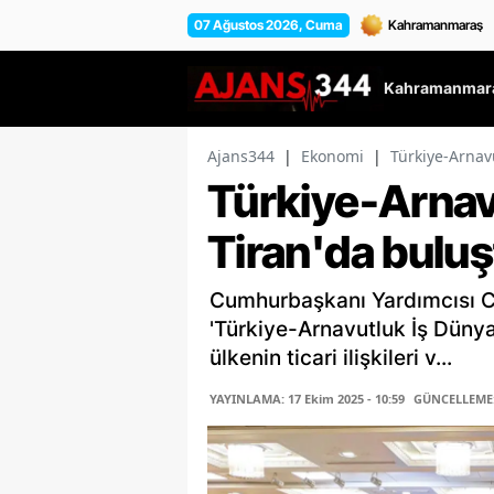
07 Ağustos 2026, Cuma
Kahramanmara
Ajans344
|
Ekonomi
|
Türkiye-Arnav
Türkiye-Arnav
Tiran'da buluş
Cumhurbaşkanı Yardımcısı Ce
'Türkiye-Arnavutluk İş Dünyas
ülkenin ticari ilişkileri v...
YAYINLAMA: 17 Ekim 2025 - 10:59
GÜNCELLEME: 