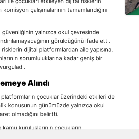
ı ile çocukları etkileyen dijital risklerin
en komisyon çalışmalarının tamamlandığını
güvenliğinin yalnızca okul çevresinde
rlandırılamayacağının görüldüğünü ifade etti.
risklerin dijital platformlardan aile yapısına,
arının sorumluluklarına kadar geniş bir
 vurguladı.
elemeye Alındı
 platformların çocuklar üzerindeki etkileri de
enlik konusunun günümüzde yalnızca okul
aret olmadığını belirtti.
ve kamu kuruluşlarının çocukların
 taşıdığını ifade eden Karakoç, alınacak