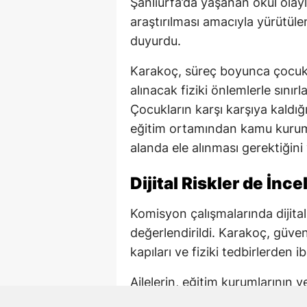
Şanlıurfa’da yaşanan okul olaylar
araştırılması amacıyla yürütül
duyurdu.
Karakoç, süreç boyunca çocuk 
alınacak fiziki önlemlerle sını
Çocukların karşı karşıya kaldığı 
eğitim ortamından kamu kuruml
alanda ele alınması gerektiğini
Dijital Riskler de İnc
Komisyon çalışmalarında dijital
değerlendirildi. Karakoç, güv
kapıları ve fiziki tedbirlerden ib
Ailelerin, eğitim kurumlarının 
korunmasında ortak sorumluluk