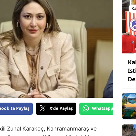
K
Ka
İs
De
book'ta Paylaş
X'de Paylaş
Whatsapp'tan Gönde
ili Zuhal Karakoç, Kahramanmaraş ve