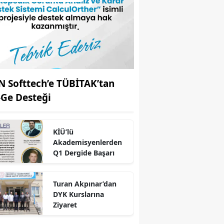
N Softtech’e TÜBİTAK’tan
-Ge Desteği
KİÜ’lü
Akademisyenlerden
Q1 Dergide Başarı
Turan Akpınar’dan
DYK Kurslarına
r
Ziyaret