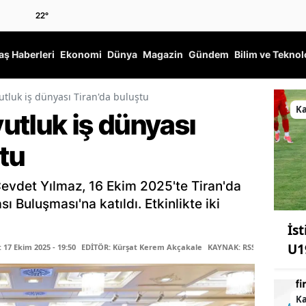
22
°
ş Haberleri
Ekonomi
Dünya
Magazin
Gündem
Bilim ve Teknol
utluk iş dünyası Tiran'da buluştu
K
utluk iş dünyası
tu
vdet Yılmaz, 16 Ekim 2025'te Tiran'da
ı Buluşması'na katıldı. Etkinlikte iki
İs
U1
17 Ekim 2025 - 19:50
EDİTÖR: Kürşat Kerem Akçakale
KAYNAK: RSS
K