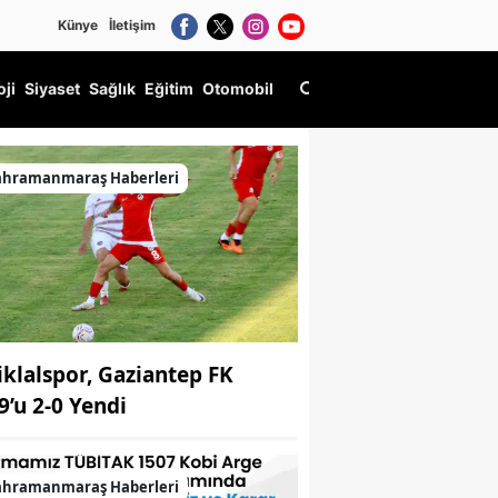
Künye
İletişim
oji
Siyaset
Sağlık
Eğitim
Otomobil
ahramanmaraş Haberleri
tiklalspor, Gaziantep FK
9’u 2-0 Yendi
ahramanmaraş Haberleri