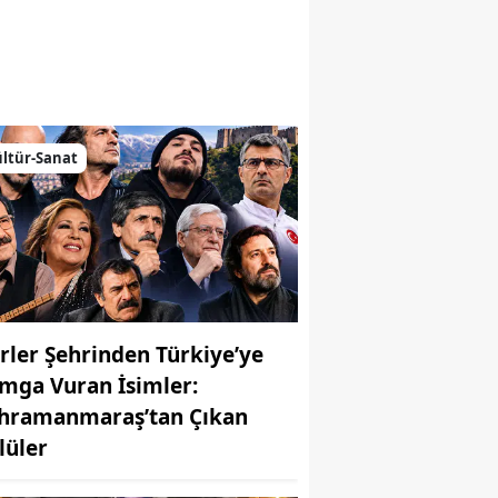
emiz
ltür-Sanat
irler Şehrinden Türkiye’ye
mga Vuran İsimler:
hramanmaraş’tan Çıkan
MUHABİR: Elife Karaarslan
lüler