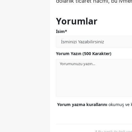
dolarlık ticaret hacmi, bu ivm
Yorumlar
İsim*
Yorum Yazın (500 Karakter)
Yorum yazma kurallarını
okumuş ve k
* Bu içerik ile ilgili 