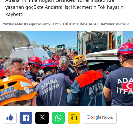
Adana’nın İmamoğlu ilçesindeki tünel inşaatında
yaşanan göçükte Andırınlı işçi Necmettin Tok hayatını
kaybetti.
YAYINLAMA: 08 Ağustos 2026 - 17:15
EDİTÖR: TUĞBA TAPAR
KAYNAK: maraş gü