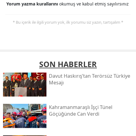
Yorum yazma kurallarını
okumuş ve kabul etmiş sayılırsınız
* Bu içerik ile ilgili yorum yok, ilk yorumu siz yazın, tartışalım *
SON HABERLER
Davut Haskırış’tan Terörsüz Türkiye
Mesajı
Kahramanmaraşlı İşçi Tünel
Göçüğünde Can Verdi