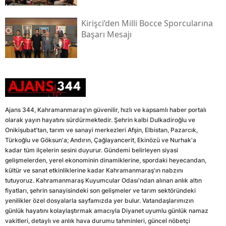
Kirişci’den Milli Bocce Sporcularına
Başarı Mesajı
Ajans 344, Kahramanmaraş'ın güvenilir, hızlı ve kapsamlı haber portalı
olarak yayın hayatını sürdürmektedir. Şehrin kalbi Dulkadiroğlu ve
Onikişubat'tan, tarım ve sanayi merkezleri Afşin, Elbistan, Pazarcık,
Türkoğlu ve Göksun'a; Andırın, Çağlayancerit, Ekinözü ve Nurhak'a
kadar tüm ilçelerin sesini duyurur. Gündemi belirleyen siyasi
gelişmelerden, yerel ekonominin dinamiklerine, spordaki heyecandan,
kültür ve sanat etkinliklerine kadar Kahramanmaraş'ın nabzını
tutuyoruz. Kahramanmaraş Kuyumcular Odası'ndan alınan anlık altın
fiyatları, şehrin sanayisindeki son gelişmeler ve tarım sektöründeki
yenilikler özel dosyalarla sayfamızda yer bulur. Vatandaşlarımızın
günlük hayatını kolaylaştırmak amacıyla Diyanet uyumlu günlük namaz
vakitleri, detaylı ve anlık hava durumu tahminleri, güncel nöbetçi