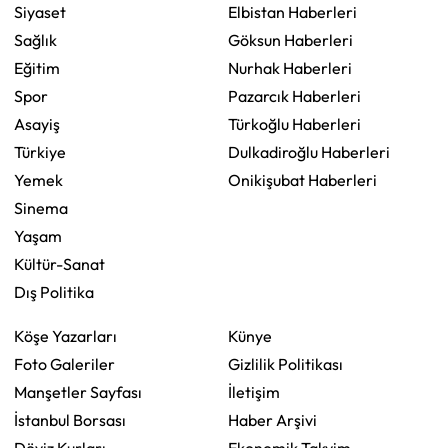
Siyaset
Elbistan Haberleri
Sağlık
Göksun Haberleri
Eğitim
Nurhak Haberleri
Spor
Pazarcık Haberleri
Asayiş
Türkoğlu Haberleri
Türkiye
Dulkadiroğlu Haberleri
Yemek
Onikişubat Haberleri
Sinema
Yaşam
Kültür-Sanat
Dış Politika
Köşe Yazarları
Künye
Foto Galeriler
Gizlilik Politikası
Manşetler Sayfası
İletişim
İstanbul Borsası
Haber Arşivi
Döviz Kurları
Ekonomik Takvim