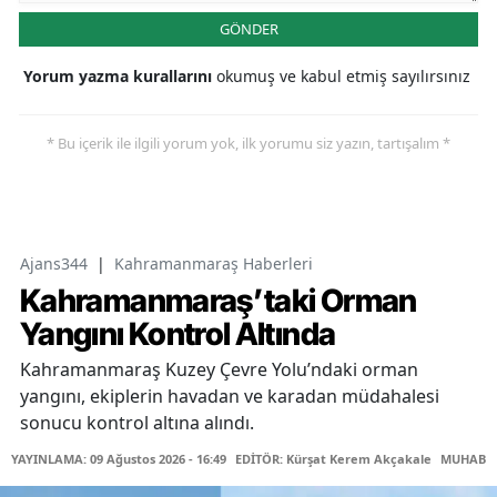
GÖNDER
Yorum yazma kurallarını
okumuş ve kabul etmiş sayılırsınız
* Bu içerik ile ilgili yorum yok, ilk yorumu siz yazın, tartışalım *
Ajans344
|
Kahramanmaraş Haberleri
Kahramanmaraş’taki Orman
Yangını Kontrol Altında
Kahramanmaraş Kuzey Çevre Yolu’ndaki orman
yangını, ekiplerin havadan ve karadan müdahalesi
sonucu kontrol altına alındı.
YAYINLAMA: 09 Ağustos 2026 - 16:49
EDİTÖR: Kürşat Kerem Akçakale
MUHABİR: