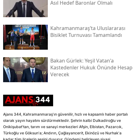
Asıl Hedef Baronlar Olmalı
Kahramanmaraş’ta Uluslararası
Bisiklet Turnuvası Tamamlandı
Bakan Gürlek: Yeşil Vatan'a
Kastedenler Hukuk Önünde Hesap
Verecek
Ajans 344, Kahramanmaraş'ın güvenilir, hızlı ve kapsamlı haber portalı
olarak yayın hayatını sürdürmektedir. Şehrin kalbi Dulkadiroğlu ve
Onikişubat'tan, tarım ve sanayi merkezleri Afşin, Elbistan, Pazarcık,
Türkoğlu ve Göksun'a; Andırın, Çağlayancerit, Ekinözü ve Nurhak'a
kadar tüm ilçelerin sesini duyurur. Gündemi belirleyen siyasi