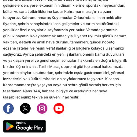
gelişmelerden, yerel ekonominin dinamiklerine, spordaki heyecandan,
kültür ve sanat etkinliklerine kadar Kahramanmaraş'ın nabzını
tutuyoruz. Kahramanmaraş Kuyumcular Odası'ndan alınan anlık altın
fiyatları, şehrin sanayisindeki son gelişmeler ve tarım sektöründeki
yenilikler özel dosyalarla sayfamızda yer bulur. Vatandaşlarımızın
günlük hayatını kolaylaştırmak amacıyla Diyanet uyumlu günlük namaz
vakitleri, detaylı ve anlık hava durumu tahminleri, güncel nöbetçi
eczane listeleri ve resmi vefat ilanları gibi bilgilere kolayca ulaşmanızı
sağlıyoruz. Ayrıca şehirdeki en yeni iş ilanları, önemli kamu duyuruları
ve yaklaşan yerel ve genel seçim sonuçları hakkında en doğru bilgiyi ilk
bizden öğrenirsiniz. Tarihi Maraş depremi gibi toplumsal hafızamızda
yer eden olayları unutmadan, şehrimizin eşsiz gastronomisini, yöresel
lezzetlerini ve kültürel mirasını da sayfalarımıza taşıyoruz. Kısacası,
Kahramanmaraş'ta yaşayan veya bu şehre gönül vermiş herkes için
tasarlanan Ajans 344, habere, bilgiye ve aradığınız her şeye
ulaşabileceğiniz tek ve en güvenilir adrestir.