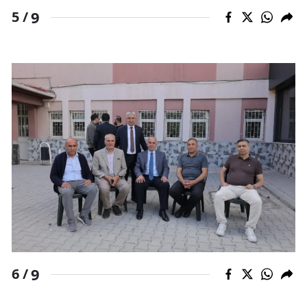
9
5 /
9
6 /