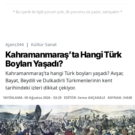
* Bu içerik ile ilgili yorum yok, ilk yorumu siz yazın, tartışalım *
Ajans344
|
Kültür-Sanat
Kahramanmaraş’ta Hangi Türk
Boyları Yaşadı?
Kahramanmaraş’ta hangi Türk boyları yaşadı? Avşar,
Bayat, Beydili ve Dulkadirli Türkmenlerinin kent
tarihindeki izleri dikkat çekiyor.
YAYINLAMA: 09 Ağustos 2026 - 03:29
EDİTÖR: Sema AKÇAKALE
KAYNAK: (HABER