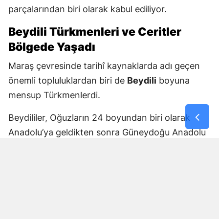
parçalarından biri olarak kabul ediliyor.
Beydili Türkmenleri ve Ceritler
Bölgede Yaşadı
Maraş çevresinde tarihî kaynaklarda adı geçen
önemli topluluklardan biri de
Beydili
boyuna
mensup Türkmenlerdi.
Beydililer, Oğuzların 24 boyundan biri olarak
Anadolu’ya geldikten sonra Güneydoğu Anadolu
ve Çukurova çevresine yayıldı. Zamanla Dulkadirli
Türkmenlerinin önemli unsurlarından biri haline
geldiler.
Beydili boyuyla bağlantılı
Cerit ve Tecirli
aşiretlerinin
de Dulkadirli Türkmen toplulukları