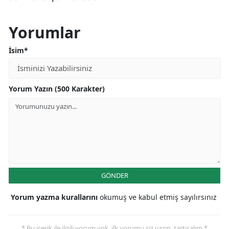
Yorumlar
İsim*
Yorum Yazın (500 Karakter)
GÖNDER
Yorum yazma kurallarını
okumuş ve kabul etmiş sayılırsınız
* Bu içerik ile ilgili yorum yok, ilk yorumu siz yazın, tartışalım *