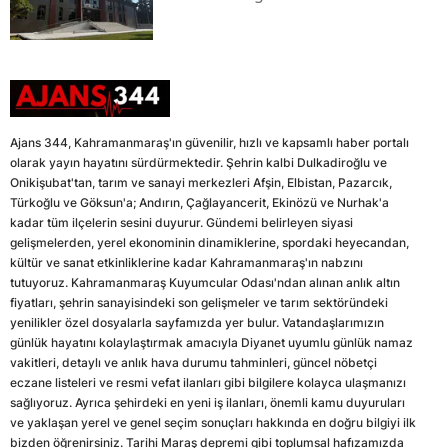
Ajans 344, Kahramanmaraş'ın güvenilir, hızlı ve kapsamlı haber portalı
olarak yayın hayatını sürdürmektedir. Şehrin kalbi Dulkadiroğlu ve
Onikişubat'tan, tarım ve sanayi merkezleri Afşin, Elbistan, Pazarcık,
Türkoğlu ve Göksun'a; Andırın, Çağlayancerit, Ekinözü ve Nurhak'a
kadar tüm ilçelerin sesini duyurur. Gündemi belirleyen siyasi
gelişmelerden, yerel ekonominin dinamiklerine, spordaki heyecandan,
kültür ve sanat etkinliklerine kadar Kahramanmaraş'ın nabzını
tutuyoruz. Kahramanmaraş Kuyumcular Odası'ndan alınan anlık altın
fiyatları, şehrin sanayisindeki son gelişmeler ve tarım sektöründeki
yenilikler özel dosyalarla sayfamızda yer bulur. Vatandaşlarımızın
günlük hayatını kolaylaştırmak amacıyla Diyanet uyumlu günlük namaz
vakitleri, detaylı ve anlık hava durumu tahminleri, güncel nöbetçi
eczane listeleri ve resmi vefat ilanları gibi bilgilere kolayca ulaşmanızı
sağlıyoruz. Ayrıca şehirdeki en yeni iş ilanları, önemli kamu duyuruları
ve yaklaşan yerel ve genel seçim sonuçları hakkında en doğru bilgiyi ilk
bizden öğrenirsiniz. Tarihi Maraş depremi gibi toplumsal hafızamızda