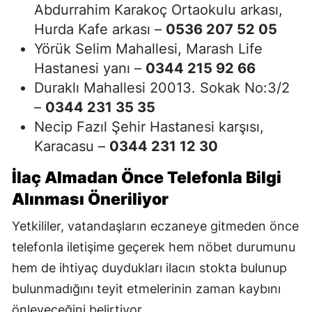
Abdurrahim Karakoç Ortaokulu arkası,
Hurda Kafe arkası –
0536 207 52 05
Yörük Selim Mahallesi, Marash Life
Hastanesi yanı –
0344 215 92 66
Duraklı Mahallesi 20013. Sokak No:3/2
–
0344 231 35 35
Necip Fazıl Şehir Hastanesi karşısı,
Karacasu –
0344 231 12 30
İlaç Almadan Önce Telefonla Bilgi
Alınması Öneriliyor
Yetkililer, vatandaşların eczaneye gitmeden önce
telefonla iletişime geçerek hem nöbet durumunu
hem de ihtiyaç duydukları ilacın stokta bulunup
bulunmadığını teyit etmelerinin zaman kaybını
önleyeceğini belirtiyor.