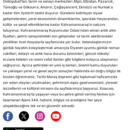
Onikişubat'tan, tarım ve sanayi merkezleri Afşin, Elbistan, Pazarcık,
Türkoğlu ve Göksun'a; Andırın, Çağlayancerit, Ekinözü ve Nurhak'a
kadar tüm ilçelerin sesini duyurur. Gündemi belirleyen siyasi
gelişmelerden, yerel ekonominin dinamiklerine, spordaki heyecandan,
kültür ve sanat etkinliklerine kadar Kahramanmaraş'ın nabzını
tutuyoruz. Kahramanmaraş Kuyumcular Odası'ndan alınan anlık altın
fiyatları, şehrin sanayisindeki son gelişmeler ve tarım sektöründeki
yenilikler özel dosyalarla sayfamızda yer bulur. Vatandaşlarımızın
günlük hayatını kolaylaştırmak amacıyla Diyanet uyumlu günlük namaz
vakitleri, detaylı ve anlık hava durumu tahminleri, güncel nöbetçi
eczane listeleri ve resmi vefat ilanları gibi bilgilere kolayca ulaşmanızı
sağlıyoruz. Ayrıca şehirdeki en yeni iş ilanları, önemli kamu duyuruları
ve yaklaşan yerel ve genel seçim sonuçları hakkında en doğru bilgiyi ilk
bizden öğrenirsiniz. Tarihi Maraş depremi gibi toplumsal hafızamızda
yer eden olayları unutmadan, şehrimizin eşsiz gastronomisini, yöresel
lezzetlerini ve kültürel mirasını da sayfalarımıza taşıyoruz. Kısacası,
Kahramanmaraş'ta yaşayan veya bu şehre gönül vermiş herkes için
tasarlanan Ajans 344, habere, bilgiye ve aradığınız her şeye
ulaşabileceğiniz tek ve en güvenilir adrestir.