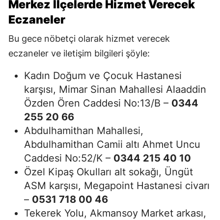
Merkez İlçelerde Hizmet Verecek
Eczaneler
Bu gece nöbetçi olarak hizmet verecek
eczaneler ve iletişim bilgileri şöyle:
Kadın Doğum ve Çocuk Hastanesi
karşısı, Mimar Sinan Mahallesi Alaaddin
Özden Ören Caddesi No:13/B –
0344
255 20 66
Abdulhamithan Mahallesi,
Abdulhamithan Camii altı Ahmet Uncu
Caddesi No:52/K –
0344 215 40 10
Özel Kipaş Okulları alt sokağı, Üngüt
ASM karşısı, Megapoint Hastanesi civarı
–
0531 718 00 46
Tekerek Yolu, Akmansoy Market arkası,