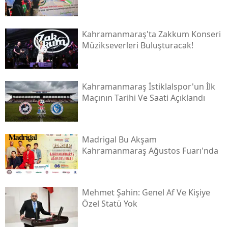
Kahramanmaraş'ta Zakkum Konseri
Müzikseverleri Buluşturacak!
Kahramanmaraş İstiklalspor'un İlk
Maçının Tarihi Ve Saati Açıklandı
Madrigal Bu Akşam
Kahramanmaraş Ağustos Fuarı'nda
Mehmet Şahin: Genel Af Ve Kişiye
Özel Statü Yok