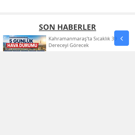
SON HABERLER
Kahramanmaraş’ta Sıcaklık 39
Dereceyi Görecek
Kahramanmaraş’taki Orman Yangını
Kontrol Altında
Kahramanmaraş Küçük Sanayi Sitesi
Yeniden Açıldı
Kahramanmaraşlı Zeynep Sude