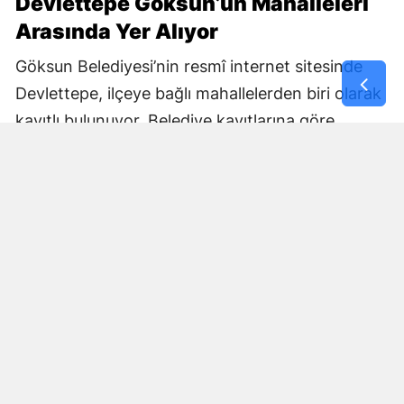
Devlettepe Göksun’un Mahalleleri
Arasında Yer Alıyor
Göksun Belediyesi’nin resmî internet sitesinde
Devlettepe, ilçeye bağlı mahallelerden biri olarak
kayıtlı bulunuyor. Belediye kayıtlarına göre
mahallenin muhtarlık bilgileri de kurumun
internet sitesi üzerinden yayımlanıyor.
Göksun Belediyesi, ilçe genelinde belediye
hizmetlerini mahalle bazında yürütürken,
Devlettepe Mahallesi TOKİ Konutlarında
gerçekleştirilen son çalışma da çevre temizliğine
yönelik saha faaliyetlerinin bir parçası oldu.
Çalışmaların ardından TOKİ yerleşkesinde daha
temiz ve düzenli bir çevre oluşturulması