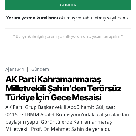
GÖNDER
Yorum yazma kurallarını
okumuş ve kabul etmiş sayılırsınız
* Bu içerik ile ilgili yorum yok, ilk yorumu siz yazın, tartışalım *
Ajans344
|
Gündem
AK Parti Kahramanmaraş
Milletvekili Şahin’den Terörsüz
Türkiye İçin Gece Mesaisi
AK Parti Grup Başkanvekili Abdülhamit Gül, saat
02.15’te TBMM Adalet Komisyonu’ndaki çalışmalardan
paylaşım yaptı. Görüntülerde Kahramanmaraş
Milletvekili Prof. Dr. Mehmet Şahin de yer aldı.