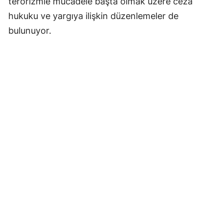
terörizmle mücadele başta olmak üzere ceza
hukuku ve yargıya ilişkin düzenlemeler de
bulunuyor.