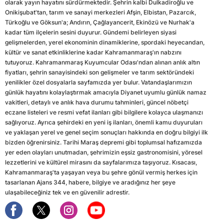
olarak yayın hayatını sürdürmektedir. Şehrin kalbi Dulkadiroğlu ve
Onikişubat'tan, tarım ve sanayi merkezleri Afşin, Elbistan, Pazarcık,
Türkoğlu ve Göksun'a; Andırın, Çağlayancerit, Ekinözü ve Nurhak'a
kadar tüm ilçelerin sesini duyurur. Gündemi belirleyen siyasi
gelişmelerden, yerel ekonominin dinamiklerine, spordaki heyecandan,
kültür ve sanat etkinliklerine kadar Kahramanmaraş'ın nabzını
tutuyoruz. Kahramanmaraş Kuyumcular Odası'ndan alınan anlık altın
fiyatları, şehrin sanayisindeki son gelişmeler ve tarım sektöründeki
yenilikler özel dosyalarla sayfamızda yer bulur. Vatandaşlarımızın
günlük hayatını kolaylaştırmak amacıyla Diyanet uyumlu günlük namaz
vakitleri, detaylı ve anlık hava durumu tahminleri, güncel nöbetçi
eczane listeleri ve resmi vefat ilanları gibi bilgilere kolayca ulaşmanızı
sağlıyoruz. Ayrıca şehirdeki en yeni iş ilanları, önemli kamu duyuruları
ve yaklaşan yerel ve genel seçim sonuçları hakkında en doğru bilgiyi ilk
bizden öğrenirsiniz. Tarihi Maraş depremi gibi toplumsal hafızamızda
yer eden olayları unutmadan, şehrimizin eşsiz gastronomisini, yöresel
lezzetlerini ve kültürel mirasını da sayfalarımıza taşıyoruz. Kısacası,
Kahramanmaraş'ta yaşayan veya bu şehre gönül vermiş herkes için
tasarlanan Ajans 344, habere, bilgiye ve aradığınız her şeye
ulaşabileceğiniz tek ve en güvenilir adrestir.