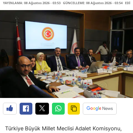
YAYINLAMA: 08 Ağustos 2026 - 03:53
GÜNCELLEME: 08 Ağustos 2026 - 03:54
EDİT
Türkiye Büyük Millet Meclisi Adalet Komisyonu,