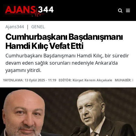
Ajans344
|
GENEL
Cumhurbaşkanı Başdanışmanı
Hamdi Kılıç Vefat Etti
Cumhurbaşkanı Başdanışmanı Hamdi Kılıç, bir süredir
devam eden sağlık sorunları nedeniyle Ankara’da
yaşamını yitirdi.
YAYINLAMA: 13 Eylül 2025 - 11:19
EDİTÖR: Kürşat Kerem Akçakale
MUHABİR: Fa