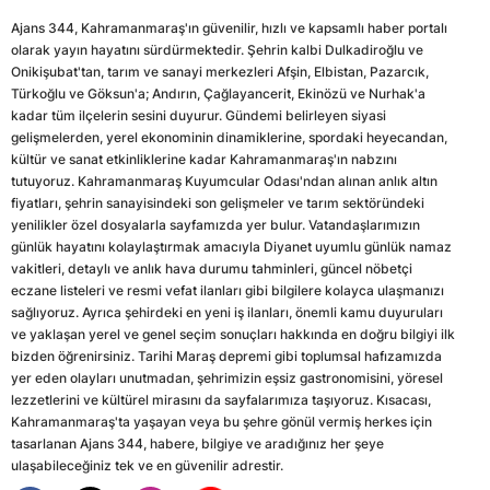
Ajans 344, Kahramanmaraş'ın güvenilir, hızlı ve kapsamlı haber portalı
olarak yayın hayatını sürdürmektedir. Şehrin kalbi Dulkadiroğlu ve
Onikişubat'tan, tarım ve sanayi merkezleri Afşin, Elbistan, Pazarcık,
Türkoğlu ve Göksun'a; Andırın, Çağlayancerit, Ekinözü ve Nurhak'a
kadar tüm ilçelerin sesini duyurur. Gündemi belirleyen siyasi
gelişmelerden, yerel ekonominin dinamiklerine, spordaki heyecandan,
kültür ve sanat etkinliklerine kadar Kahramanmaraş'ın nabzını
tutuyoruz. Kahramanmaraş Kuyumcular Odası'ndan alınan anlık altın
fiyatları, şehrin sanayisindeki son gelişmeler ve tarım sektöründeki
yenilikler özel dosyalarla sayfamızda yer bulur. Vatandaşlarımızın
günlük hayatını kolaylaştırmak amacıyla Diyanet uyumlu günlük namaz
vakitleri, detaylı ve anlık hava durumu tahminleri, güncel nöbetçi
eczane listeleri ve resmi vefat ilanları gibi bilgilere kolayca ulaşmanızı
sağlıyoruz. Ayrıca şehirdeki en yeni iş ilanları, önemli kamu duyuruları
ve yaklaşan yerel ve genel seçim sonuçları hakkında en doğru bilgiyi ilk
bizden öğrenirsiniz. Tarihi Maraş depremi gibi toplumsal hafızamızda
yer eden olayları unutmadan, şehrimizin eşsiz gastronomisini, yöresel
lezzetlerini ve kültürel mirasını da sayfalarımıza taşıyoruz. Kısacası,
Kahramanmaraş'ta yaşayan veya bu şehre gönül vermiş herkes için
tasarlanan Ajans 344, habere, bilgiye ve aradığınız her şeye
ulaşabileceğiniz tek ve en güvenilir adrestir.