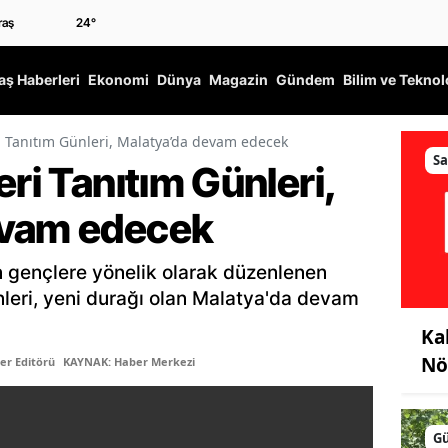
24
°
ş Haberleri
Ekonomi
Dünya
Magazin
Gündem
Bilim ve Teknol
ri Tanıtım Günleri, Malatya’da devam edecek
Sa
eri Tanıtım Günleri,
evam edecek
an gençlere yönelik olarak düzenlenen
nleri, yeni durağı olan Malatya'da devam
Ka
Nö
er Editörü
KAYNAK: Haber Merkezi
G