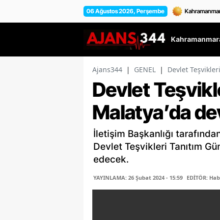
06 Ağustos 2026, Perşembe
Kahramanmara
Ajans344
|
GENEL
|
Devlet Teşvikle
Devlet Teşvikl
Malatya’da d
İletişim Başkanlığı tarafınd
Devlet Teşvikleri Tanıtım Gü
edecek.
YAYINLAMA: 26 Şubat 2024 - 15:59
EDİTÖR: Hab