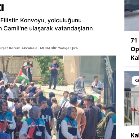
ı
Filistin Konvoyu, yolculuğunu
 Camii'ne ulaşarak vatandaşların
71
Op
ürşat Kerem Akçakale
MUHABİR: Yadigar Jira
Ka
K
Ka