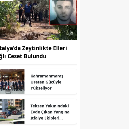
talya'da Zeytinlikte Elleri
ğlı Ceset Bulundu
Kahramanmaraş
Üreten Gücüyle
Yükseliyor
Tekzen Yakınındaki
Evde Çıkan Yangına
r
İtfaiye Ekipleri
Müdahale Etti