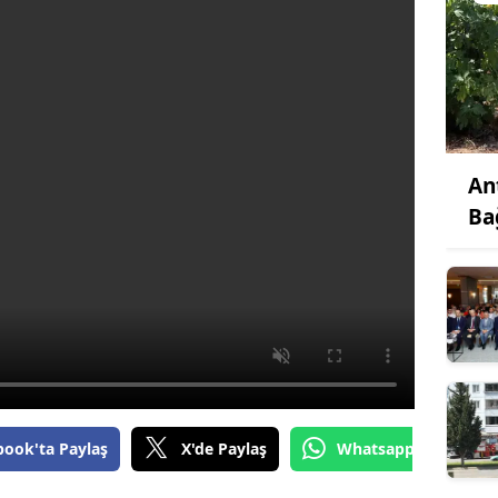
An
Ba
book'ta Paylaş
X'de Paylaş
Whatsapp'tan Gönde