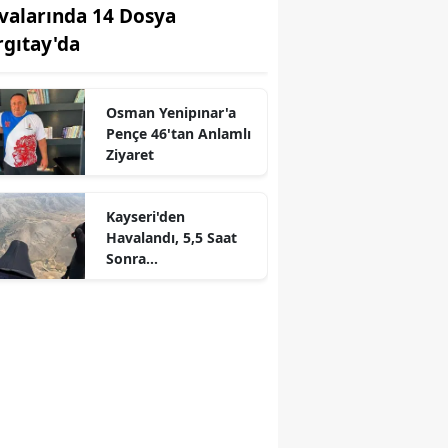
valarında 14 Dosya
rgıtay'da
Osman Yenipınar'a
r
Pençe 46'tan Anlamlı
Ziyaret
Kayseri'den
Havalandı, 5,5 Saat
Sonra
Kahramanmaraş'tayd
ı