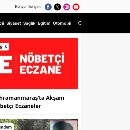
Künye
İletişim
oji
Siyaset
Sağlık
Eğitim
Otomobil
ğlık
hramanmaraş’ta Akşam
betçi Eczaneler
ündem