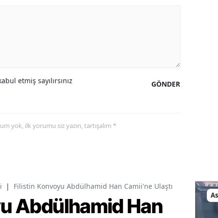
abul etmiş sayılırsınız
GÖNDER
yorum yok, ilk yorumu siz yazın, tartışalım *
i
|
Filistin Konvoyu Abdülhamid Han Camii'ne Ulaştı
As
oyu Abdülhamid Han