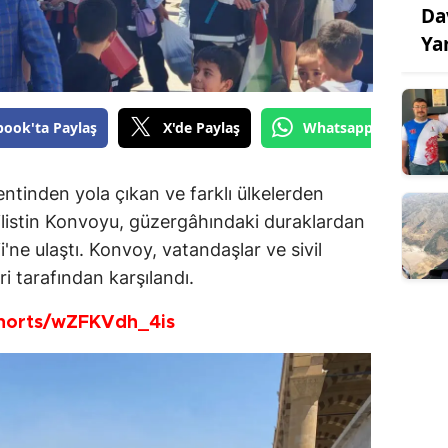
Da
Ya
book'ta Paylaş
X'de Paylaş
Whatsapp'tan Gönde
ntinden yola çıkan ve farklı ülkelerden
Filistin Konvoyu, güzergâhındaki duraklardan
ne ulaştı. Konvoy, vatandaşlar ve sivil
ri tarafından karşılandı.
horts/wZFKVdh_4is