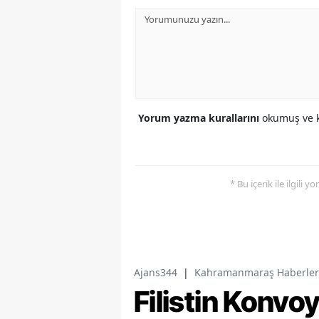
Yorum yazma kurallarını
okumuş ve k
* Bu içerik ile ilgili 
Ajans344
|
Kahramanmaraş Haberler
Filistin Konv