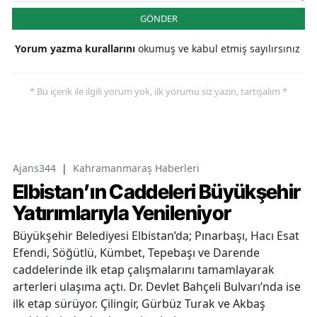
GÖNDER
Yorum yazma kurallarını
okumuş ve kabul etmiş sayılırsınız
* Bu içerik ile ilgili yorum yok, ilk yorumu siz yazın, tartışalım *
Ajans344
|
Kahramanmaraş Haberleri
Elbistan’ın Caddeleri Büyükşehir
Yatırımlarıyla Yenileniyor
Büyükşehir Belediyesi Elbistan’da; Pınarbaşı, Hacı Esat
Efendi, Söğütlü, Kümbet, Tepebaşı ve Darende
caddelerinde ilk etap çalışmalarını tamamlayarak
arterleri ulaşıma açtı. Dr. Devlet Bahçeli Bulvarı’nda ise
ilk etap sürüyor. Çilingir, Gürbüz Turak ve Akbaş