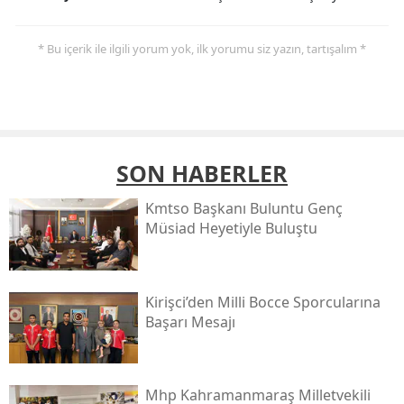
* Bu içerik ile ilgili yorum yok, ilk yorumu siz yazın, tartışalım *
SON HABERLER
Kmtso Başkanı Buluntu Genç
Müsi̇ad Heyetiyle Buluştu
Kirişci’den Milli Bocce Sporcularına
Başarı Mesajı
Mhp Kahramanmaraş Milletvekili