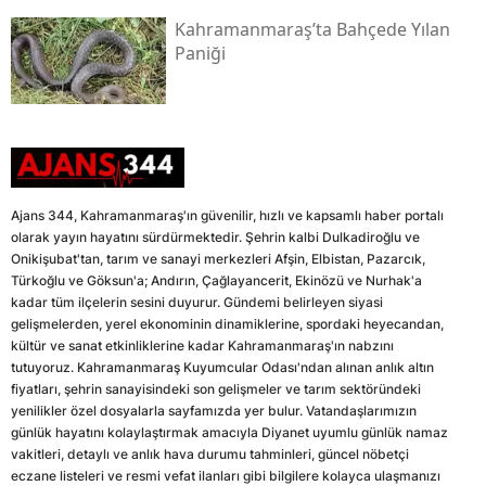
Kahramanmaraş’ta Bahçede Yılan
Paniği
Ajans 344, Kahramanmaraş'ın güvenilir, hızlı ve kapsamlı haber portalı
olarak yayın hayatını sürdürmektedir. Şehrin kalbi Dulkadiroğlu ve
Onikişubat'tan, tarım ve sanayi merkezleri Afşin, Elbistan, Pazarcık,
Türkoğlu ve Göksun'a; Andırın, Çağlayancerit, Ekinözü ve Nurhak'a
kadar tüm ilçelerin sesini duyurur. Gündemi belirleyen siyasi
gelişmelerden, yerel ekonominin dinamiklerine, spordaki heyecandan,
kültür ve sanat etkinliklerine kadar Kahramanmaraş'ın nabzını
tutuyoruz. Kahramanmaraş Kuyumcular Odası'ndan alınan anlık altın
fiyatları, şehrin sanayisindeki son gelişmeler ve tarım sektöründeki
yenilikler özel dosyalarla sayfamızda yer bulur. Vatandaşlarımızın
günlük hayatını kolaylaştırmak amacıyla Diyanet uyumlu günlük namaz
vakitleri, detaylı ve anlık hava durumu tahminleri, güncel nöbetçi
eczane listeleri ve resmi vefat ilanları gibi bilgilere kolayca ulaşmanızı