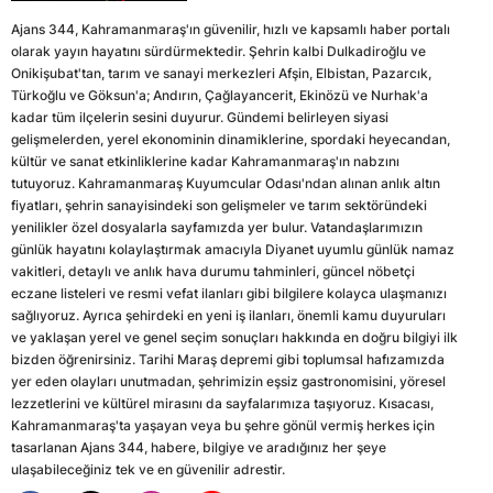
Ajans 344, Kahramanmaraş'ın güvenilir, hızlı ve kapsamlı haber portalı
olarak yayın hayatını sürdürmektedir. Şehrin kalbi Dulkadiroğlu ve
Onikişubat'tan, tarım ve sanayi merkezleri Afşin, Elbistan, Pazarcık,
Türkoğlu ve Göksun'a; Andırın, Çağlayancerit, Ekinözü ve Nurhak'a
kadar tüm ilçelerin sesini duyurur. Gündemi belirleyen siyasi
gelişmelerden, yerel ekonominin dinamiklerine, spordaki heyecandan,
kültür ve sanat etkinliklerine kadar Kahramanmaraş'ın nabzını
tutuyoruz. Kahramanmaraş Kuyumcular Odası'ndan alınan anlık altın
fiyatları, şehrin sanayisindeki son gelişmeler ve tarım sektöründeki
yenilikler özel dosyalarla sayfamızda yer bulur. Vatandaşlarımızın
günlük hayatını kolaylaştırmak amacıyla Diyanet uyumlu günlük namaz
vakitleri, detaylı ve anlık hava durumu tahminleri, güncel nöbetçi
eczane listeleri ve resmi vefat ilanları gibi bilgilere kolayca ulaşmanızı
sağlıyoruz. Ayrıca şehirdeki en yeni iş ilanları, önemli kamu duyuruları
ve yaklaşan yerel ve genel seçim sonuçları hakkında en doğru bilgiyi ilk
bizden öğrenirsiniz. Tarihi Maraş depremi gibi toplumsal hafızamızda
yer eden olayları unutmadan, şehrimizin eşsiz gastronomisini, yöresel
lezzetlerini ve kültürel mirasını da sayfalarımıza taşıyoruz. Kısacası,
Kahramanmaraş'ta yaşayan veya bu şehre gönül vermiş herkes için
tasarlanan Ajans 344, habere, bilgiye ve aradığınız her şeye
ulaşabileceğiniz tek ve en güvenilir adrestir.