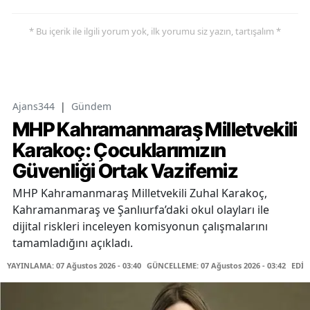
* Bu içerik ile ilgili yorum yok, ilk yorumu siz yazın, tartışalım *
Ajans344
|
Gündem
MHP Kahramanmaraş Milletvekili
Karakoç: Çocuklarımızın
Güvenliği Ortak Vazifemiz
MHP Kahramanmaraş Milletvekili Zuhal Karakoç,
Kahramanmaraş ve Şanlıurfa’daki okul olayları ile
dijital riskleri inceleyen komisyonun çalışmalarını
tamamladığını açıkladı.
YAYINLAMA: 07 Ağustos 2026 - 03:40
GÜNCELLEME: 07 Ağustos 2026 - 03:42
EDİT