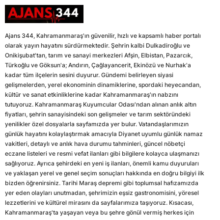
Ajans 344, Kahramanmaraş'ın güvenilir, hızlı ve kapsamlı haber portalı
olarak yayın hayatını sürdürmektedir. Şehrin kalbi Dulkadiroğlu ve
Onikişubat'tan, tarım ve sanayi merkezleri Afşin, Elbistan, Pazarcık,
Türkoğlu ve Göksun'a; Andırın, Çağlayancerit, Ekinözü ve Nurhak'a
kadar tüm ilçelerin sesini duyurur. Gündemi belirleyen siyasi
gelişmelerden, yerel ekonominin dinamiklerine, spordaki heyecandan,
kültür ve sanat etkinliklerine kadar Kahramanmaraş'ın nabzını
tutuyoruz. Kahramanmaraş Kuyumcular Odası'ndan alınan anlık altın
fiyatları, şehrin sanayisindeki son gelişmeler ve tarım sektöründeki
yenilikler özel dosyalarla sayfamızda yer bulur. Vatandaşlarımızın
günlük hayatını kolaylaştırmak amacıyla Diyanet uyumlu günlük namaz
vakitleri, detaylı ve anlık hava durumu tahminleri, güncel nöbetçi
eczane listeleri ve resmi vefat ilanları gibi bilgilere kolayca ulaşmanızı
sağlıyoruz. Ayrıca şehirdeki en yeni iş ilanları, önemli kamu duyuruları
ve yaklaşan yerel ve genel seçim sonuçları hakkında en doğru bilgiyi ilk
bizden öğrenirsiniz. Tarihi Maraş depremi gibi toplumsal hafızamızda
yer eden olayları unutmadan, şehrimizin eşsiz gastronomisini, yöresel
lezzetlerini ve kültürel mirasını da sayfalarımıza taşıyoruz. Kısacası,
Kahramanmaraş'ta yaşayan veya bu şehre gönül vermiş herkes için