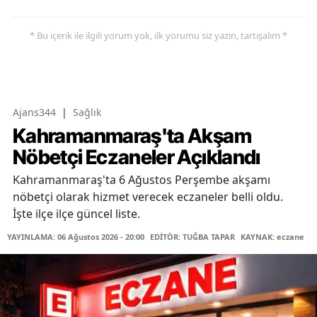
* Bu içerik ile ilgili yorum yok, ilk yorumu siz yazın, tartışalım *
Ajans344
|
Sağlık
Kahramanmaraş'ta Akşam
Nöbetçi Eczaneler Açıklandı
Kahramanmaraş'ta 6 Ağustos Perşembe akşamı
nöbetçi olarak hizmet verecek eczaneler belli oldu.
İşte ilçe ilçe güncel liste.
YAYINLAMA: 06 Ağustos 2026 - 20:00
EDİTÖR: TUĞBA TAPAR
KAYNAK: eczane