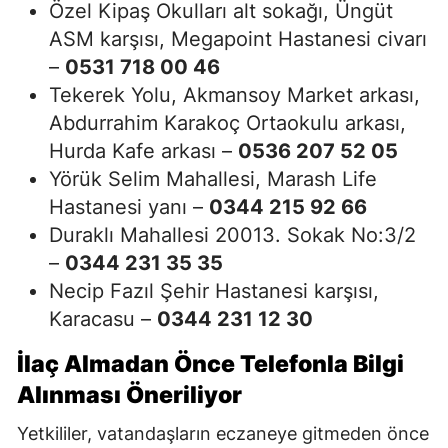
Özel Kipaş Okulları alt sokağı, Üngüt
ASM karşısı, Megapoint Hastanesi civarı
–
0531 718 00 46
Tekerek Yolu, Akmansoy Market arkası,
Abdurrahim Karakoç Ortaokulu arkası,
Hurda Kafe arkası –
0536 207 52 05
Yörük Selim Mahallesi, Marash Life
Hastanesi yanı –
0344 215 92 66
Duraklı Mahallesi 20013. Sokak No:3/2
–
0344 231 35 35
Necip Fazıl Şehir Hastanesi karşısı,
Karacasu –
0344 231 12 30
İlaç Almadan Önce Telefonla Bilgi
Alınması Öneriliyor
Yetkililer, vatandaşların eczaneye gitmeden önce