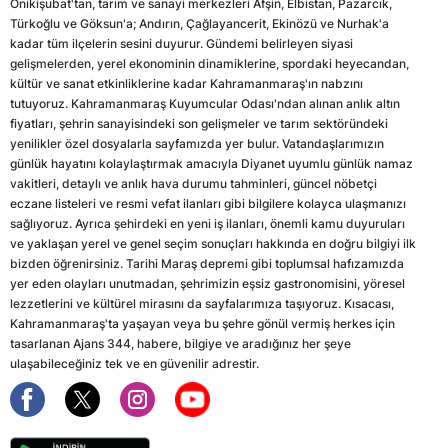
Onikişubat'tan, tarım ve sanayi merkezleri Afşin, Elbistan, Pazarcık,
Türkoğlu ve Göksun'a; Andırın, Çağlayancerit, Ekinözü ve Nurhak'a
kadar tüm ilçelerin sesini duyurur. Gündemi belirleyen siyasi
gelişmelerden, yerel ekonominin dinamiklerine, spordaki heyecandan,
kültür ve sanat etkinliklerine kadar Kahramanmaraş'ın nabzını
tutuyoruz. Kahramanmaraş Kuyumcular Odası'ndan alınan anlık altın
fiyatları, şehrin sanayisindeki son gelişmeler ve tarım sektöründeki
yenilikler özel dosyalarla sayfamızda yer bulur. Vatandaşlarımızın
günlük hayatını kolaylaştırmak amacıyla Diyanet uyumlu günlük namaz
vakitleri, detaylı ve anlık hava durumu tahminleri, güncel nöbetçi
eczane listeleri ve resmi vefat ilanları gibi bilgilere kolayca ulaşmanızı
sağlıyoruz. Ayrıca şehirdeki en yeni iş ilanları, önemli kamu duyuruları
ve yaklaşan yerel ve genel seçim sonuçları hakkında en doğru bilgiyi ilk
bizden öğrenirsiniz. Tarihi Maraş depremi gibi toplumsal hafızamızda
yer eden olayları unutmadan, şehrimizin eşsiz gastronomisini, yöresel
lezzetlerini ve kültürel mirasını da sayfalarımıza taşıyoruz. Kısacası,
Kahramanmaraş'ta yaşayan veya bu şehre gönül vermiş herkes için
tasarlanan Ajans 344, habere, bilgiye ve aradığınız her şeye
ulaşabileceğiniz tek ve en güvenilir adrestir.