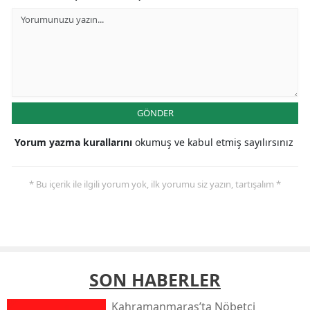
GÖNDER
Yorum yazma kurallarını
okumuş ve kabul etmiş sayılırsınız
* Bu içerik ile ilgili yorum yok, ilk yorumu siz yazın, tartışalım *
SON HABERLER
Kahramanmaraş’ta Nöbetçi