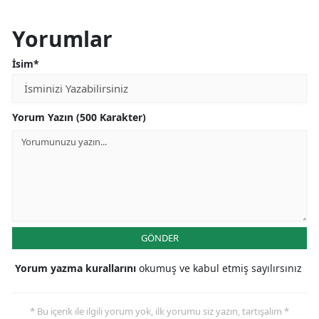
Yorumlar
İsim*
Yorum Yazın (500 Karakter)
GÖNDER
Yorum yazma kurallarını
okumuş ve kabul etmiş sayılırsınız
* Bu içerik ile ilgili yorum yok, ilk yorumu siz yazın, tartışalım *