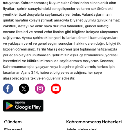
tutuyoruz. Kahramanmaraş Kuyumcular Odası'ndan alınan anlık altın
fiyatları, şehrin sanayisindeki son gelişmeler ve tarım sektöründeki
yenilikler özel dosyalarla sayfamızda yer bulur. Vatandaşlarımızın
günlük hayatını kolaylaştırmak amacıyla Diyanet uyumlu günlük namaz
vakitleri, detaylı ve anlık hava durumu tahminleri, güncel nöbetçi
eczane listeleri ve resmi vefat ilanları gibi bilgilere kolayca ulaşmanızı
sağlıyoruz. Ayrıca şehirdeki en yeni iş ilanları, önemli kamu duyuruları
ve yaklaşan yerel ve genel seçim sonuçları hakkında en doğru bilgiyi ilk
bizden öğrenirsiniz. Tarihi Maraş depremi gibi toplumsal hafızamızda
yer eden olayları unutmadan, şehrimizin eşsiz gastronomisini, yöresel
lezzetlerini ve kültürel mirasını da sayfalarımıza taşıyoruz. Kısacası,
Kahramanmaraş'ta yaşayan veya bu şehre gönül vermiş herkes için
tasarlanan Ajans 344, habere, bilgiye ve aradığınız her şeye
ulaşabileceğiniz tek ve en güvenilir adrestir.
Gündem
Kahramanmaraş Haberleri
Ekonomi
Afşin Haberleri