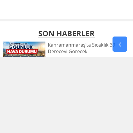
SON HABERLER
Kahramanmaraş’ta Sıcaklık 39
Dereceyi Görecek
Kahramanmaraş’taki Orman Yangını
Kontrol Altında
Kahramanmaraş Küçük Sanayi Sitesi
Yeniden Açıldı