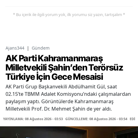
* Bu içerik ile ilgili yorum yok, ilk yorumu siz yazın, tartışalım *
Ajans344
|
Gündem
AK Parti Kahramanmaraş
Milletvekili Şahin’den Terörsüz
Türkiye İçin Gece Mesaisi
AK Parti Grup Başkanvekili Abdülhamit Gül, saat
02.15’te TBMM Adalet Komisyonu’ndaki çalışmalardan
paylaşım yaptı. Görüntülerde Kahramanmaraş
Milletvekili Prof. Dr. Mehmet Şahin de yer aldı.
YAYINLAMA: 08 Ağustos 2026 - 03:53
GÜNCELLEME: 08 Ağustos 2026 - 03:54
EDİT