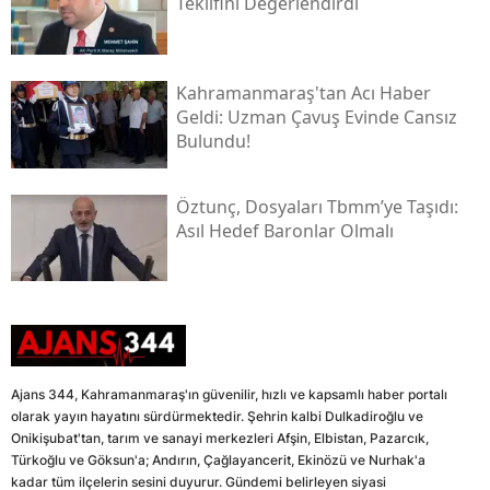
Teklifini Değerlendirdi
Kahramanmaraş'tan Acı Haber
Geldi: Uzman Çavuş Evinde Cansız
Bulundu!
Öztunç, Dosyaları Tbmm’ye Taşıdı:
Asıl Hedef Baronlar Olmalı
Ajans 344, Kahramanmaraş'ın güvenilir, hızlı ve kapsamlı haber portalı
olarak yayın hayatını sürdürmektedir. Şehrin kalbi Dulkadiroğlu ve
Onikişubat'tan, tarım ve sanayi merkezleri Afşin, Elbistan, Pazarcık,
Türkoğlu ve Göksun'a; Andırın, Çağlayancerit, Ekinözü ve Nurhak'a
kadar tüm ilçelerin sesini duyurur. Gündemi belirleyen siyasi