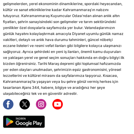
gelişmelerden, yerel ekonominin dinamiklerine, spordaki heyecandan,
kültür ve sanat etkinliklerine kadar Kahramanmaraş'ın nabzını
tutuyoruz. Kahramanmaraş Kuyumcular Odası'ndan alınan anlık altın
fiyatları, şehrin sanayisindeki son gelişmeler ve tarım sektöründeki
yenilikler özel dosyalarla sayfamızda yer bulur. Vatandaşlarımızın
günlük hayatını kolaylaştırmak amacıyla Diyanet uyumlu günlük namaz
vakitleri, detaylı ve anlık hava durumu tahminleri, güncel nöbetçi
eczane listeleri ve resmi vefat ilanları gibi bilgilere kolayca ulaşmanızı
sağlıyoruz. Ayrıca şehirdeki en yeni iş ilanları, önemli kamu duyuruları
ve yaklaşan yerel ve genel seçim sonuçları hakkında en doğru bilgiyi ilk
bizden öğrenirsiniz. Tarihi Maraş depremi gibi toplumsal hafızamızda
yer eden olayları unutmadan, şehrimizin eşsiz gastronomisini, yöresel
lezzetlerini ve kültürel mirasını da sayfalarımıza taşıyoruz. Kısacası,
Kahramanmaraş'ta yaşayan veya bu şehre gönül vermiş herkes için
tasarlanan Ajans 344, habere, bilgiye ve aradığınız her şeye
ulaşabileceğiniz tek ve en güvenilir adrestir.