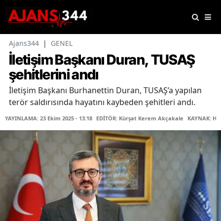
Ajans344
|
GENEL
İletişim Başkanı Duran, TUSAŞ
şehitlerini andı
İletişim Başkanı Burhanettin Duran, TUSAŞ’a yapılan
terör saldırısında hayatını kaybeden şehitleri andı.
YAYINLAMA: 23 Ekim 2025 - 13:18
EDİTÖR: Kürşat Kerem Akçakale
KAYNAK: Ha