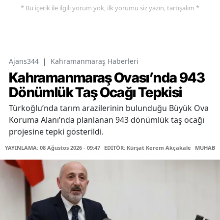
* Bu içerik ile ilgili yorum yok, ilk yorumu siz yazın, tartışalım *
Ajans344
|
Kahramanmaraş Haberleri
Kahramanmaraş Ovası’nda 943
Dönümlük Taş Ocağı Tepkisi
Türkoğlu’nda tarım arazilerinin bulunduğu Büyük Ova
Koruma Alanı’nda planlanan 943 dönümlük taş ocağı
projesine tepki gösterildi.
YAYINLAMA: 08 Ağustos 2026 - 09:47
EDİTÖR: Kürşat Kerem Akçakale
MUHABİR