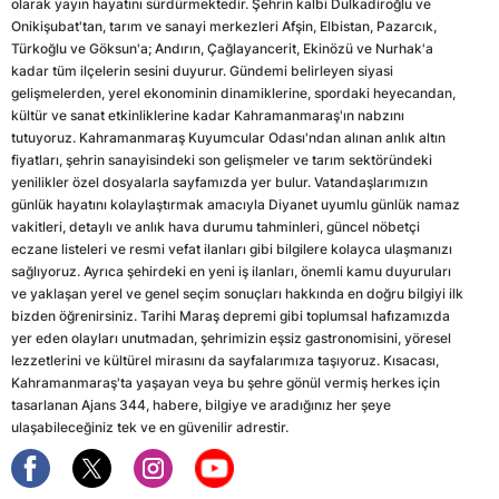
olarak yayın hayatını sürdürmektedir. Şehrin kalbi Dulkadiroğlu ve
Onikişubat'tan, tarım ve sanayi merkezleri Afşin, Elbistan, Pazarcık,
Türkoğlu ve Göksun'a; Andırın, Çağlayancerit, Ekinözü ve Nurhak'a
kadar tüm ilçelerin sesini duyurur. Gündemi belirleyen siyasi
gelişmelerden, yerel ekonominin dinamiklerine, spordaki heyecandan,
kültür ve sanat etkinliklerine kadar Kahramanmaraş'ın nabzını
tutuyoruz. Kahramanmaraş Kuyumcular Odası'ndan alınan anlık altın
fiyatları, şehrin sanayisindeki son gelişmeler ve tarım sektöründeki
yenilikler özel dosyalarla sayfamızda yer bulur. Vatandaşlarımızın
günlük hayatını kolaylaştırmak amacıyla Diyanet uyumlu günlük namaz
vakitleri, detaylı ve anlık hava durumu tahminleri, güncel nöbetçi
eczane listeleri ve resmi vefat ilanları gibi bilgilere kolayca ulaşmanızı
sağlıyoruz. Ayrıca şehirdeki en yeni iş ilanları, önemli kamu duyuruları
ve yaklaşan yerel ve genel seçim sonuçları hakkında en doğru bilgiyi ilk
bizden öğrenirsiniz. Tarihi Maraş depremi gibi toplumsal hafızamızda
yer eden olayları unutmadan, şehrimizin eşsiz gastronomisini, yöresel
lezzetlerini ve kültürel mirasını da sayfalarımıza taşıyoruz. Kısacası,
Kahramanmaraş'ta yaşayan veya bu şehre gönül vermiş herkes için
tasarlanan Ajans 344, habere, bilgiye ve aradığınız her şeye
ulaşabileceğiniz tek ve en güvenilir adrestir.