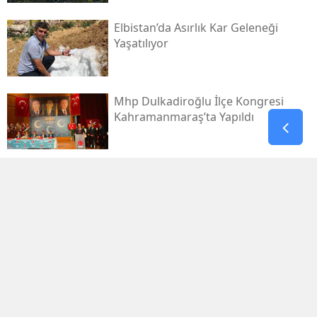
Elbistan’da Asırlık Kar Geleneği
Yaşatılıyor
Mhp Dulkadiroğlu İlçe Kongresi
Kahramanmaraş’ta Yapıldı
Yaz Sıcağında Savruk Şelalesi’ne
Yoğun İlgi
Kahramanmaraş Ovası’nda 943
Dönümlük Taş Ocağı Tepkisi