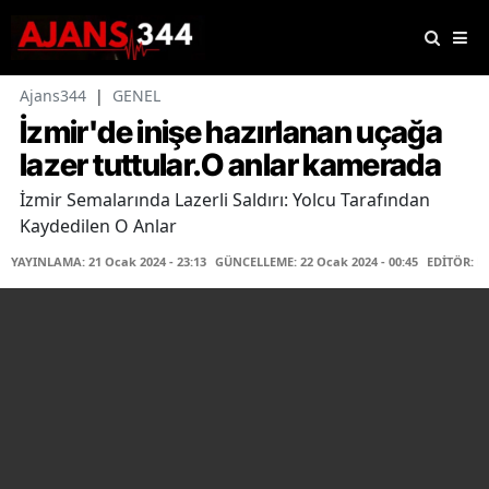
Ajans344
|
GENEL
İzmir'de inişe hazırlanan uçağa
lazer tuttular.O anlar kamerada
İzmir Semalarında Lazerli Saldırı: Yolcu Tarafından
Kaydedilen O Anlar
YAYINLAMA: 21 Ocak 2024 - 23:13
GÜNCELLEME: 22 Ocak 2024 - 00:45
EDİTÖR: F