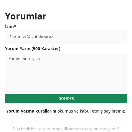
Yorumlar
İsim*
Yorum Yazın (500 Karakter)
GÖNDER
Yorum yazma kurallarını
okumuş ve kabul etmiş sayılırsınız
* Bu içerik ile ilgili yorum yok, ilk yorumu siz yazın, tartışalım *