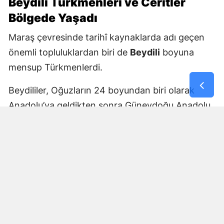
Beydili Türkmenleri ve Ceritler
Bölgede Yaşadı
Maraş çevresinde tarihî kaynaklarda adı geçen
önemli topluluklardan biri de
Beydili
boyuna
mensup Türkmenlerdi.
Beydililer, Oğuzların 24 boyundan biri olarak
Anadolu’ya geldikten sonra Güneydoğu Anadolu
ve Çukurova çevresine yayıldı. Zamanla Dulkadirli
Türkmenlerinin önemli unsurlarından biri haline
geldiler.
Beydili boyuyla bağlantılı
Cerit ve Tecirli
aşiretlerinin
de Dulkadirli Türkmen toplulukları
arasında bulunduğu belirtiliyor. Ceritlerin kış
aylarını Amik Ovası’nda geçirip yaz aylarında