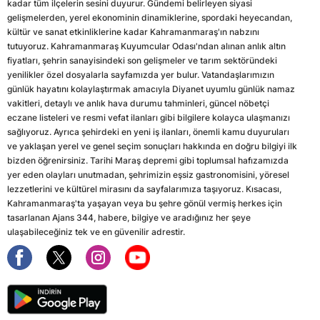
kadar tüm ilçelerin sesini duyurur. Gündemi belirleyen siyasi
gelişmelerden, yerel ekonominin dinamiklerine, spordaki heyecandan,
kültür ve sanat etkinliklerine kadar Kahramanmaraş'ın nabzını
tutuyoruz. Kahramanmaraş Kuyumcular Odası'ndan alınan anlık altın
fiyatları, şehrin sanayisindeki son gelişmeler ve tarım sektöründeki
yenilikler özel dosyalarla sayfamızda yer bulur. Vatandaşlarımızın
günlük hayatını kolaylaştırmak amacıyla Diyanet uyumlu günlük namaz
vakitleri, detaylı ve anlık hava durumu tahminleri, güncel nöbetçi
eczane listeleri ve resmi vefat ilanları gibi bilgilere kolayca ulaşmanızı
sağlıyoruz. Ayrıca şehirdeki en yeni iş ilanları, önemli kamu duyuruları
ve yaklaşan yerel ve genel seçim sonuçları hakkında en doğru bilgiyi ilk
bizden öğrenirsiniz. Tarihi Maraş depremi gibi toplumsal hafızamızda
yer eden olayları unutmadan, şehrimizin eşsiz gastronomisini, yöresel
lezzetlerini ve kültürel mirasını da sayfalarımıza taşıyoruz. Kısacası,
Kahramanmaraş'ta yaşayan veya bu şehre gönül vermiş herkes için
tasarlanan Ajans 344, habere, bilgiye ve aradığınız her şeye
ulaşabileceğiniz tek ve en güvenilir adrestir.