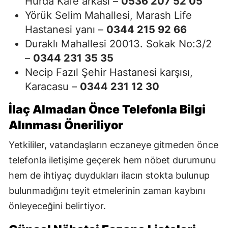
Hurda Kafe arkası –
0536 207 52 05
Yörük Selim Mahallesi, Marash Life
Hastanesi yanı –
0344 215 92 66
Duraklı Mahallesi 20013. Sokak No:3/2
–
0344 231 35 35
Necip Fazıl Şehir Hastanesi karşısı,
Karacasu –
0344 231 12 30
İlaç Almadan Önce Telefonla Bilgi
Alınması Öneriliyor
Yetkililer, vatandaşların eczaneye gitmeden önce
telefonla iletişime geçerek hem nöbet durumunu
hem de ihtiyaç duydukları ilacın stokta bulunup
bulunmadığını teyit etmelerinin zaman kaybını
önleyeceğini belirtiyor.