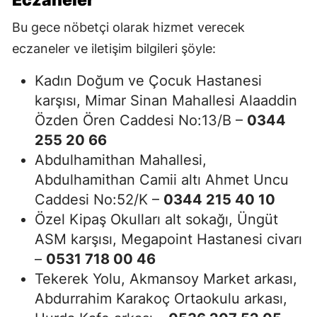
Eczaneler
Bu gece nöbetçi olarak hizmet verecek
eczaneler ve iletişim bilgileri şöyle:
Kadın Doğum ve Çocuk Hastanesi
karşısı, Mimar Sinan Mahallesi Alaaddin
Özden Ören Caddesi No:13/B –
0344
255 20 66
Abdulhamithan Mahallesi,
Abdulhamithan Camii altı Ahmet Uncu
Caddesi No:52/K –
0344 215 40 10
Özel Kipaş Okulları alt sokağı, Üngüt
ASM karşısı, Megapoint Hastanesi civarı
–
0531 718 00 46
Tekerek Yolu, Akmansoy Market arkası,
Abdurrahim Karakoç Ortaokulu arkası,