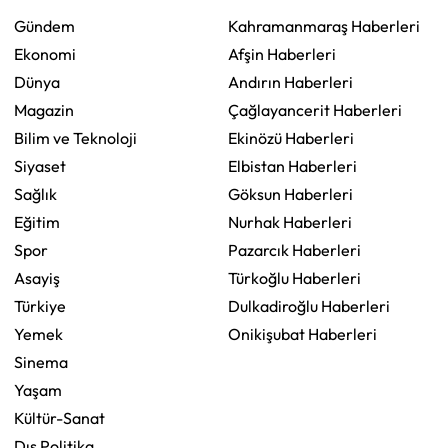
Gündem
Kahramanmaraş Haberleri
Ekonomi
Afşin Haberleri
Dünya
Andırın Haberleri
Magazin
Çağlayancerit Haberleri
Bilim ve Teknoloji
Ekinözü Haberleri
Siyaset
Elbistan Haberleri
Sağlık
Göksun Haberleri
Eğitim
Nurhak Haberleri
Spor
Pazarcık Haberleri
Asayiş
Türkoğlu Haberleri
Türkiye
Dulkadiroğlu Haberleri
Yemek
Onikişubat Haberleri
Sinema
Yaşam
Kültür-Sanat
Dış Politika