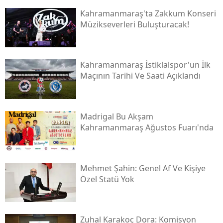
Kahramanmaraş'ta Zakkum Konseri
Müzikseverleri Buluşturacak!
Kahramanmaraş İstiklalspor'un İlk
Maçının Tarihi Ve Saati Açıklandı
Madrigal Bu Akşam
Kahramanmaraş Ağustos Fuarı'nda
Mehmet Şahin: Genel Af Ve Kişiye
Özel Statü Yok
Zuhal Karakoç Dora: Komisyon