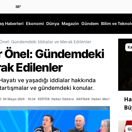
36
°
ş Haberleri
Ekonomi
Dünya
Magazin
Gündem
Bilim ve Teknol
nel: Gündemdeki İddialar ve Merak Edilenler
K
 Önel: Gündemdeki
rak Edilenler
ayatı ve yaşadığı iddialar hakkında
ı tartışmalar ve gündemdeki konular.
Ha
 04 Mayıs 2024 - 10:34
EDİTÖR: Haber Editörü
KAYNAK: Haber Merkezi
Bü
G