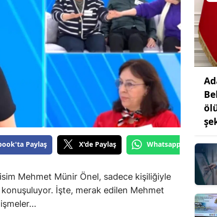
Ad
Be
öl
şe
book'ta Paylaş
X'de Paylaş
Whatsapp'tan Gönde
isim Mehmet Münir Önel, sadece kişiliğiyle
da konuşuluyor. İşte, merak edilen Mehmet
işmeler...