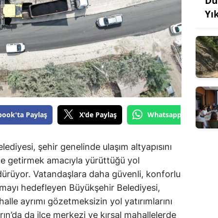
Du
Yı
book'ta Paylaş
X'de Paylaş
Whatsapp'tan Gönde
diyesi, şehir genelinde ulaşım altyapısını
le getirmek amacıyla yürüttüğü yol
dürüyor. Vatandaşlara daha güvenli, konforlu
nmayı hedefleyen Büyükşehir Belediyesi,
halle ayrımı gözetmeksizin yol yatırımlarını
n’da da ilçe merkezi ve kırsal mahallelerde