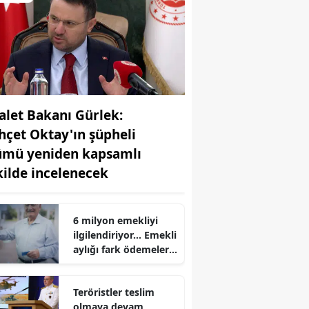
alet Bakanı Gürlek:
hçet Oktay'ın şüpheli
ümü yeniden kapsamlı
kilde incelenecek
r
6 milyon emekliyi
ilgilendiriyor... Emekli
aylığı fark ödemeleri
7 Ağustos'ta
hesaplarda
Teröristler teslim
olmaya devam