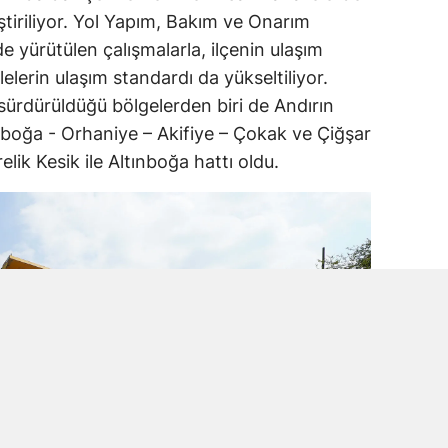
ştiriliyor. Yol Yapım, Bakım ve Onarım
e yürütülen çalışmalarla, ilçenin ulaşım
lelerin ulaşım standardı da yükseltiliyor.
 sürdürüldüğü bölgelerden biri de Andırın
ınboğa - Orhaniye – Akifiye – Çokak ve Çiğşar
lik Kesik ile Altınboğa hattı oldu.