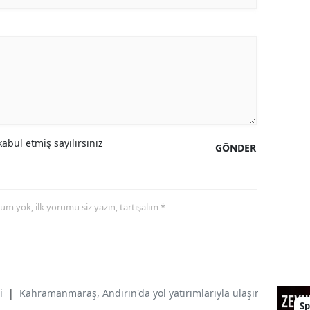
abul etmiş sayılırsınız
GÖNDER
yorum yok, ilk yorumu siz yazın, tartışalım *
i
|
Kahramanmaraş, Andırın'da yol yatırımlarıyla ulaşımın standart
Sp