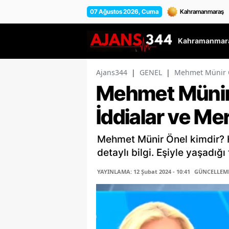
07 Ağustos 2026, Cuma
Kahramanmara
Ajans344
|
GENEL
|
Mehmet Münir Ö
Mehmet Münir
İddialar ve Me
Mehmet Münir Önel kimdir? H
detaylı bilgi. Eşiyle yaşadığ
YAYINLAMA: 12 Şubat 2024 - 10:41
GÜNCELLEME: