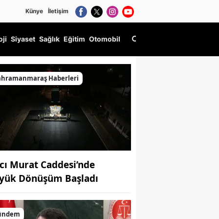
Künye
İletişim
oji
Siyaset
Sağlık
Eğitim
Otomobil
ahramanmaraş Haberleri
cı Murat Caddesi’nde
yük Dönüşüm Başladı
ündem