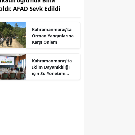
lkadiroğlu’nda Bina
kıldı: AFAD Sevk Edildi
Kahramanmaraş’ta
Orman Yangınlarına
Karşı Önlem
Kahramanmaraş'ta
İklim Dayanıklılığı
r
için Su Yönetimi
Toplantısı