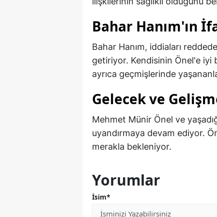
ilişkilerinin sağlıklı olduğunu bel
Bahar Hanım'ın İf
Bahar Hanım, iddiaları reddedere
getiriyor. Kendisinin Önel'e iyi
ayrıca geçmişlerinde yaşananla
Gelecek ve Gelişm
Mehmet Münir Önel ve yaşadığ
uyandırmaya devam ediyor. Ön
merakla bekleniyor.
Yorumlar
İsim*