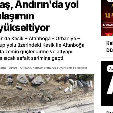
, Andırın'da yol
ulaşımın
 yükseltiyor
ın’da Kesik – Altınboğa - Orhaniye –
Ka
up yolu üzerindeki Kesik ile Altınboğa
Dü
lda zemin güçlendirme ve altyapı
ı sıcak asfalt serimine geçti.
Fatma TOPTAŞ
KAYNAK: Kahramanmaraş Büyükşehir Belediyesi
As