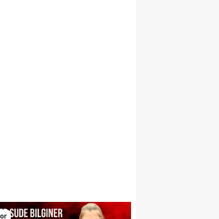
larını yükseltiyor
or