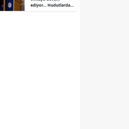
ediyor... Hudutlarda
490 kişi yakalandı