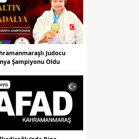
hramanmaraşlı Judocu
nya Şampiyonu Oldu
ayiş