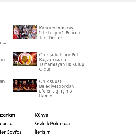
Kahramanmaraş
İstiklalspor’a Fuarda
Tam Destek
an
Onikişubatspor Pgl
arı
Başvurusunu
Tamamlayan İlk Kulüp
Oldu!
dan
Onikişubat
Belediyespor’dan
Efeler Ligi İçin 3
Hamle
zarları
Künye
leriler
Gizlilik Politikası
ler Sayfası
İletişim