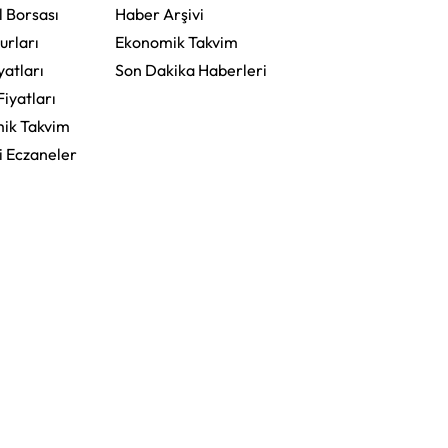
l Borsası
Haber Arşivi
urları
Ekonomik Takvim
yatları
Son Dakika Haberleri
Fiyatları
ik Takvim
i Eczaneler