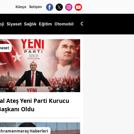
Künye
İletişim
oji
Siyaset
Sağlık
Eğitim
Otomobil
ları
yaset
al Ateş Yeni Parti Kurucu
 Başkanı Oldu
ahramanmaraş Haberleri