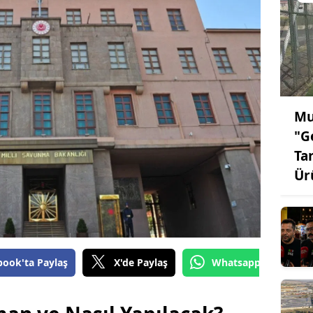
Mu
"G
Ta
Ür
book'ta Paylaş
X'de Paylaş
Whatsapp'tan Gönde