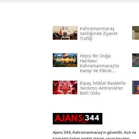
Kahramanmaraş
Valiliğinde Ziyaret
Trafiği
Hepsi Bir Doğa
Harikası:
Kahramanmaraş’ta
Kamp Ve Piknik
Yapılabilecek En
Güzel Alanlar
Kipaş İstiklal Basket’te
Yardımcı Antrenörler
Belli Oldu
Ajans 344, Kahramanmaraş'ın güvenilir, hızlı ve
kapsamlı haber portalı olarak yayın hayatını