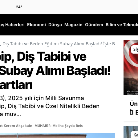
24
°
ş Haberleri
Ekonomi
Dünya
Magazin
Gündem
Bilim ve Teknol
 Diş Tabibi ve Beden Eğitimi Subay Alımı Başladı! İşte Başvuru Şart
Si
p, Diş Tabibi ve
Subay Alımı Başladı!
artları
), 2025 yılı için Milli Savunma
Ün
p, Diş Tabibi ve Özel Nitelikli Beden
İl
a muv...
şat Kerem Akçakale
MUHABİR: Meliha Şeyda Reis
K