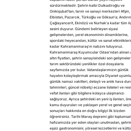
sürdürmektedir. Şehrin kalbi Dulkadiroğlu ve
Onikişubat'tan, tarım ve sanayi merkezleri Afşin,
Elbistan, Pazarcık, Türkoğlu ve Göksun'a; Andırın
Çağlayancerit, Ekinözü ve Nurhak'a kadar tüm il
sesini duyurur. Gündemi belirleyen siyasi
gelişmelerden, yerel ekonominin dinamiklerine,
spordaki heyecandan, kültür ve sanat etkinlikler
kadar Kahramanmaraş'ın nabzını tutuyoruz.
Kahramanmaraş Kuyumcular Odası'ndan alınan a
altın fiyatları, şehrin sanayisindeki son gelişmeler
tarım sektöründeki yenilikler özel dosyalarla
sayfamızda yer bulur. Vatandaşlarımızın günlük
hayatını kolaylaştırmak amacıyla Diyanet uyuml
günlük namaz vakitleri, detaylı ve anlık hava du
tahminleri, güncel nöbetçi eczane listeleri ve res
vefat ilanları gibi bilgilere kolayca ulaşmanızı
sağlıyoruz. Ayrıca şehirdeki en yeni iş ilanları, ön
kamu duyuruları ve yaklaşan yerel ve genel seç
sonuçları hakkında en doğru bilgiyi ilk bizden
öğrenirsiniz. Tarihi Maraş depremi gibi toplumsal
hafızamızda yer eden olayları unutmadan, şehri
eşsiz gastronomisini, yöresel lezzetlerini ve kültü