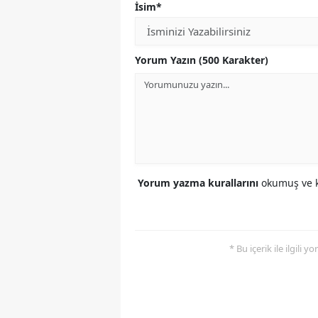
İsim*
Yorum Yazın (500 Karakter)
Yorum yazma kurallarını
okumuş ve k
* Bu içerik ile ilgili 