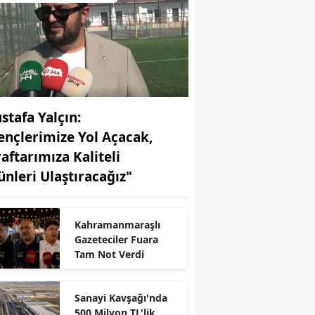
stafa Yalçın:
ençlerimize Yol Açacak,
raftarımıza Kaliteli
ünleri Ulaştıracağız"
Kahramanmaraşlı
Gazeteciler Fuara
Tam Not Verdi
r
Sanayi Kavşağı'nda
500 Milyon TL'lik