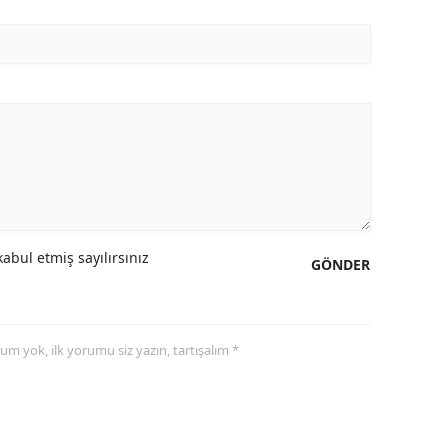
abul etmiş sayılırsınız
GÖNDER
yorum yok, ilk yorumu siz yazın, tartışalım *