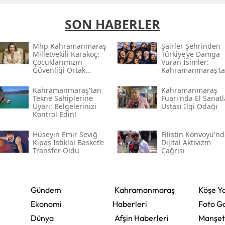
SON HABERLER
Mhp Kahramanmaraş
Şairler Şehrinden
Milletvekili Karakoç:
Türkiye’ye Damga
Çocuklarımızın
Vuran İsimler:
Güvenliği Ortak
Kahramanmaraş’t
Vazifemiz
Çıkan Ünlüler
Kahramanmaraş'tan
Kahramanmaraş
Tekne Sahiplerine
Fuarı'nda El Sanatl
Uyarı: Belgelerinizi
Ustası İlgi Odağı
Kontrol Edin!
Hüseyin Emir Seviğ
Filistin Konvoyu'n
Kipaş İstiklal Basket’e
Dijital Aktivizm
Transfer Oldu
Çağrısı
Gündem
Kahramanmaraş
Köşe Ya
Ekonomi
Haberleri
Foto Ga
Dünya
Afşin Haberleri
Manşet