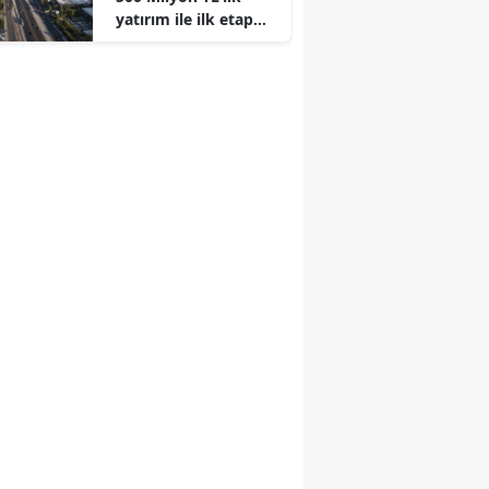
yatırım ile ilk etap
tamamlandı!