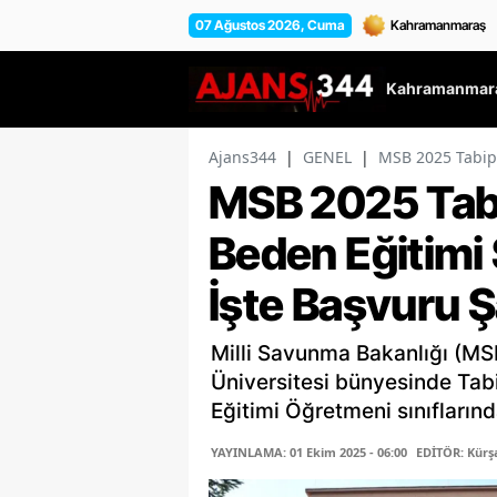
07 Ağustos 2026, Cuma
Kahramanmara
Ajans344
|
GENEL
|
MSB 2025 Tabip,
MSB 2025 Tabi
Beden Eğitimi 
İşte Başvuru Ş
Milli Savunma Bakanlığı (MSB
Üniversitesi bünyesinde Tabi
Eğitimi Öğretmeni sınıflarınd
YAYINLAMA: 01 Ekim 2025 - 06:00
EDİTÖR: Kür