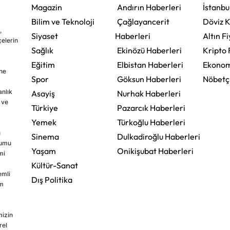
Magazin
Andırın Haberleri
İstanbu
Bilim ve Teknoloji
Çağlayancerit
Döviz K
,
Siyaset
Haberleri
Altın Fi
çelerin
Sağlık
Ekinözü Haberleri
Kripto 
Eğitim
Elbistan Haberleri
Ekonom
ine
Spor
Göksun Haberleri
Nöbetç
nlık
Asayiş
Nurhak Haberleri
 ve
Türkiye
Pazarcık Haberleri
Yemek
Türkoğlu Haberleri
u
Sinema
Dulkadiroğlu Haberleri
rumu
Yaşam
Onikişubat Haberleri
mi
Kültür-Sanat
emli
Dış Politika
im
mizin
rel