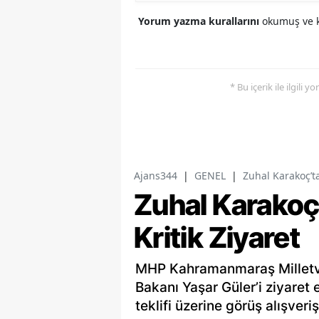
Yorum yazma kurallarını
okumuş ve k
* Bu içerik ile ilgili 
Ajans344
|
GENEL
|
Zuhal Karakoç’ta
Zuhal Karakoç
Kritik Ziyaret
MHP Kahramanmaraş Milletve
Bakanı Yaşar Güler’i ziyaret 
teklifi üzerine görüş alışver