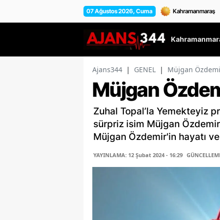
07 Ağustos 2026, Cuma
Kahramanmara
Ajans344
|
GENEL
|
Müjgan Özdemir
Müjgan Özdemi
Zuhal Topal’la Yemekteyiz p
sürpriz isim Müjgan Özdemir 
Müjgan Özdemir'in hayatı ve 
YAYINLAMA: 12 Şubat 2024 - 16:29
GÜNCELLEME: