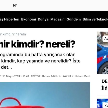
30
°
ş Haberleri
Ekonomi
Dünya
Magazin
Gündem
Bilim ve Teknol
 kimdir? nereli?
As
r kimdir? nereli?
rogramında bu hafta yarışacak olan
kimdir, kaç yaşında ve nerelidir? İşte
det...
 13 Mayıs 2024 - 10:43
EDİTÖR: Haber Editörü
KAYNAK: Haber Merkezi
DE
İl
K