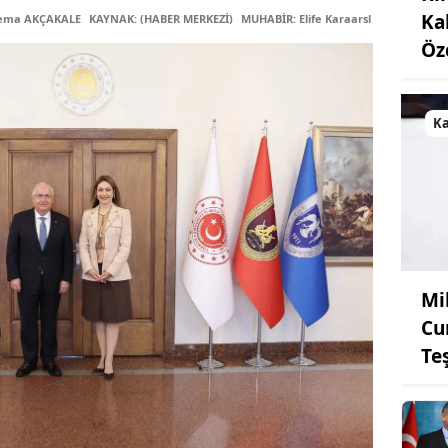
Ka
Sema AKÇAKALE
KAYNAK: (HABER MERKEZİ)
MUHABİR: Elife Karaarslan
Öz
K
Mi
Cu
Te