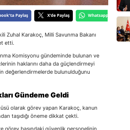
book'ta Paylaş
X'de Paylaş
Whatsapp'tan Gönde
li Zuhal Karakoç, Milli Savunma Bakanı
 etti.
vunma Komisyonu gündeminde bulunan ve
üçlerinin haklarını daha da güçlendirmeyi
şkin değerlendirmelerde bulunulduğunu
akları Gündeme Geldi
üsü olarak görev yapan Karakoç, kanun
ından taşıdığı öneme dikkat çekti.
r ve görev başındaki güvenlik personelinin