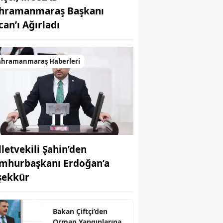
hramanmaraş Başkanı
can’ı Ağırladı
ahramanmaraş Haberleri
lletvekili Şahin’den
mhurbaşkanı Erdoğan’a
şekkür
Bakan Çiftçi’den
Orman Yangınlarına