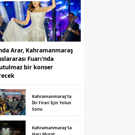
nda Arar, Kahramanmaraş
uslararası Fuarı'nda
utulmaz bir konser
recek
r
Kahramanmaraş’ta
İki Firari İçin Yolun
Sonu
Kahramanmaraş'ta
Hacı Murat