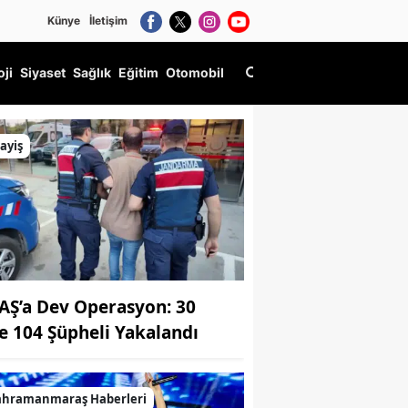
Künye
İletişim
oji
Siyaset
Sağlık
Eğitim
Otomobil
ayiş
AŞ’a Dev Operasyon: 30
de 104 Şüpheli Yakalandı
ahramanmaraş Haberleri