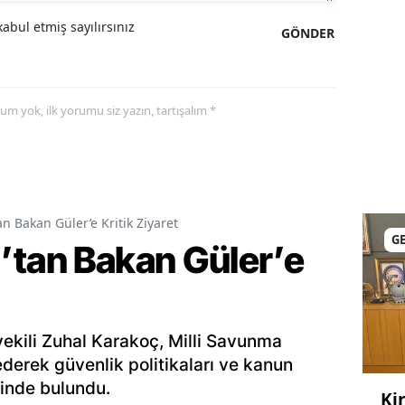
abul etmiş sayılırsınız
GÖNDER
yorum yok, ilk yorumu siz yazın, tartışalım *
n Bakan Güler’e Kritik Ziyaret
G
’tan Bakan Güler’e
kili Zuhal Karakoç, Milli Savunma
ederek güvenlik politikaları ve kanun
işinde bulundu.
Ki