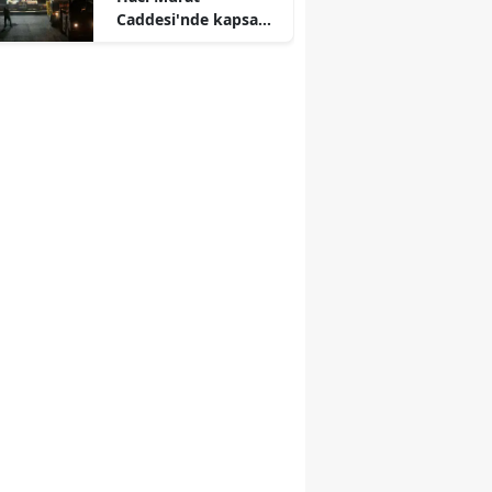
Caddesi'nde kapsamlı
ulaşım yenilemesi
başlatıldı