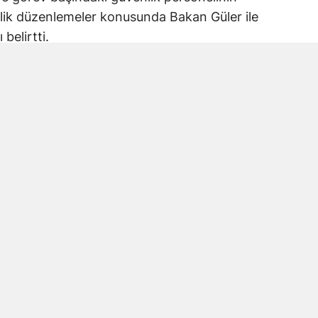
nelik düzenlemeler konusunda Bakan Güler ile
 belirtti.
evlet Bahçeli’nin ortaya koyduğu “Terörsüz
eldi.
n kanun teklifinin Türkiye’nin güvenlik
 Türk ve Türkiye Yüzyılı vizyonuna
endirildiğini ifade etti.
in Yeniden Açılma Vurgusu
dığı başlıklardan biri de askeri hastaneler
masının milli güvenlik politikaları ve Türk
yapısı açısından önem taşıdığını belirten
Bakan Güler’e iletti.