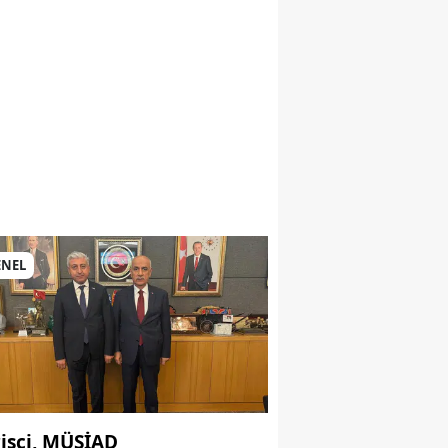
ENEL
rişci, MÜSİAD