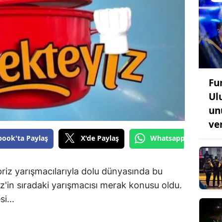
Fu
Ul
un
ve
book'ta Paylaş
X'de Paylaş
Whatsapp'tan Gönde
riz yarışmacılarıyla dolu dünyasında bu
z'in sıradaki yarışmacısı merak konusu oldu.
i...