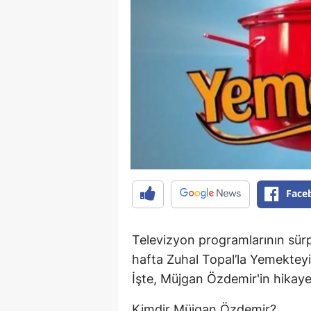
Face
Televizyon programlarının sürp
hafta Zuhal Topal’la Yemekteyi
İşte, Müjgan Özdemir'in hikayes
Kimdir Müjgan Özdemir?