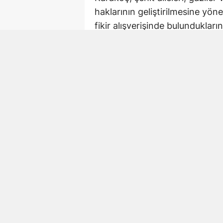
haklarının geliştirilmesine yö
fikir alışverişinde bulunduklarını
Ziyarette MHP Genel Başkanı D
Türkiye” vizyonu da gündeme g
Karakoç, bu kapsamda hazırlana
mimarisi, gelecek hedefleri ve
sağlayabileceği katkıların değerl
Askeri Hastaneler İç
Karakoç’un görüşmede öne çıkar
oldu.
Askeri hastanelerin yeniden açıl
Silahlı Kuvvetlerinin kurumsal 
Karakoç, bu konudaki görüşünü 