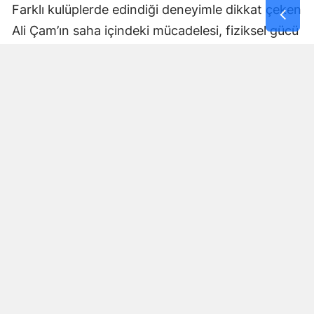
Farklı kulüplerde edindiği deneyimle dikkat çeken
Ali Çam’ın saha içindeki mücadelesi, fiziksel gücü
ve lig tecrübesiyle mavi-beyazlı ekibe katkı
sunması bekleniyor.