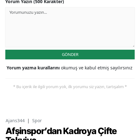
Yorum Yazın (500 Karakter)
GÖNDER
Yorum yazma kurallarını
okumuş ve kabul etmiş sayılırsınız
* Bu içerik ile ilgili yorum yok, ilk yorumu siz yazın, tartışalım *
Ajans344
|
Spor
Afşinspor’dan Kadroya Çifte