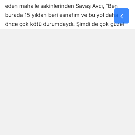
eden mahalle sakinlerinden Savaş Avcı, “Ben
burada 15 yıldan beri esnafım ve bu yol daha
önce çok kötü durumdaydı. Şimdi de çok güzel
hale getiriliyor. Büyükşehir Belediye Başkanımız
Fırat Görgel’e verdiği hizmetten dolayı çok
teşekkür ederim. Bizleri tozdan topraktan
kurtardı” dedi. Yapılan bakım, onarım ve asfalt
uygulamaları sayesinde ulaşımın daha güvenli ve
konforlu hale geldiğini söyleyen bir diğer mahalle
sakini İsmail Öksüz, “Yolumuz bozuktu. Bu yıl çok
yağmur yağdığı için yollarımızda çökmeler
oluşmuştu. Sağ olsun Büyükşehir Belediye
Başkanımız Fırat Görgel hizmet anlayışı ile
yollarımızı yaptı. Otoban gibi yol oldu burası”
ifadelerini kullandı.