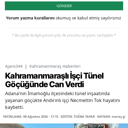
GÖNDER
Yorum yazma kurallarını
okumuş ve kabul etmiş sayılırsınız
* Bu içerik ile ilgili yorum yok, ilk yorumu siz yazın, tartışalım *
Ajans344
|
Kahramanmaraş Haberleri
Kahramanmaraşlı İşçi Tünel
Göçüğünde Can Verdi
Adana’nın İmamoğlu ilçesindeki tünel inşaatında
yaşanan göçükte Andırınlı işçi Necmettin Tok hayatını
kaybetti.
YAYINLAMA: 08 Ağustos 2026 - 17:15
EDİTÖR: TUĞBA TAPAR
KAYNAK: maraş gü