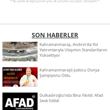
* Bu içerik ile ilgili yorum yok, ilk yorumu siz yazın, tartışalım *
SON HABERLER
Kahramanmaraş, Andırın'da Yol
Yatırımlarıyla Ulaşımın Standartlarını
Yükseltiyor
Kahramanmaraşlı Judocu Dünya
Şampiyonu Oldu
Dulkadiroğlu’nda Bina Yıkıldı: Afad
Sevk Edildi