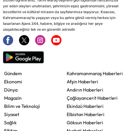
bizden öğrenirsiniz. Tarihi Maraş depremi gibi toplumsal hafızamızda
yer eden olayları unutmadan, şehrimizin eşsiz gastronomisini, yöresel
lezzetlerini ve kültürel mirasını da sayfalarımıza taşıyoruz. Kısacası,
Kahramanmaraş'ta yaşayan veya bu şehre gönül vermiş herkes için
tasarlanan Ajans 344, habere, bilgiye ve aradığınız her şeye
ulaşabileceğiniz tek ve en güvenilir adrestir.
Gündem
Kahramanmaraş Haberleri
Ekonomi
Afşin Haberleri
Dünya
Andırın Haberleri
Magazin
Çağlayancerit Haberleri
Bilim ve Teknoloji
Ekinözü Haberleri
Siyaset
Elbistan Haberleri
Sağlık
Göksun Haberleri
Eğitim
Nurhak Haberleri