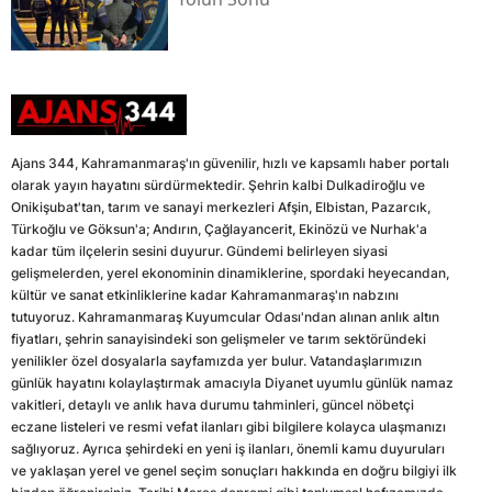
Ajans 344, Kahramanmaraş'ın güvenilir, hızlı ve kapsamlı haber portalı
olarak yayın hayatını sürdürmektedir. Şehrin kalbi Dulkadiroğlu ve
Onikişubat'tan, tarım ve sanayi merkezleri Afşin, Elbistan, Pazarcık,
Türkoğlu ve Göksun'a; Andırın, Çağlayancerit, Ekinözü ve Nurhak'a
kadar tüm ilçelerin sesini duyurur. Gündemi belirleyen siyasi
gelişmelerden, yerel ekonominin dinamiklerine, spordaki heyecandan,
kültür ve sanat etkinliklerine kadar Kahramanmaraş'ın nabzını
tutuyoruz. Kahramanmaraş Kuyumcular Odası'ndan alınan anlık altın
fiyatları, şehrin sanayisindeki son gelişmeler ve tarım sektöründeki
yenilikler özel dosyalarla sayfamızda yer bulur. Vatandaşlarımızın
günlük hayatını kolaylaştırmak amacıyla Diyanet uyumlu günlük namaz
vakitleri, detaylı ve anlık hava durumu tahminleri, güncel nöbetçi
eczane listeleri ve resmi vefat ilanları gibi bilgilere kolayca ulaşmanızı
sağlıyoruz. Ayrıca şehirdeki en yeni iş ilanları, önemli kamu duyuruları
ve yaklaşan yerel ve genel seçim sonuçları hakkında en doğru bilgiyi ilk