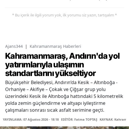
* Bu içerik ile ilgili yorum yok, ilk yorumu siz yazın, tartışalım *
Ajans344
|
Kahramanmaraş Haberleri
Kahramanmaraş, Andırın'da yol
yatırımlarıyla ulaşımın
standartlarını yükseltiyor
Büyükşehir Belediyesi, Andırın’da Kesik – Altınboğa -
Orhaniye – Akifiye – Çokak ve Çiğşar grup yolu
üzerindeki Kesik ile Altınboğa hattındaki 5 kilometrelik
yolda zemin güçlendirme ve altyapı iyileştirme
çalışmaları sonrası sıcak asfalt serimine geçti.
YAYINLAMA: 07 Ağustos 2026 - 18:18
EDİTÖR: Fatma TOPTAŞ
KAYNAK: Kahraman