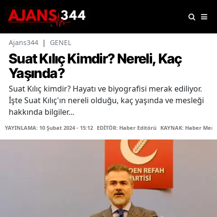
Ajans344
|
GENEL
Suat Kılıç Kimdir? Nereli, Kaç
Yaşında?
Suat Kılıç kimdir? Hayatı ve biyografisi merak ediliyor.
İşte Suat Kılıç'ın nereli olduğu, kaç yaşında ve mesleği
hakkında bilgiler...
YAYINLAMA: 10 Şubat 2024 - 15:12
EDİTÖR: Haber Editörü
KAYNAK: Haber Merk