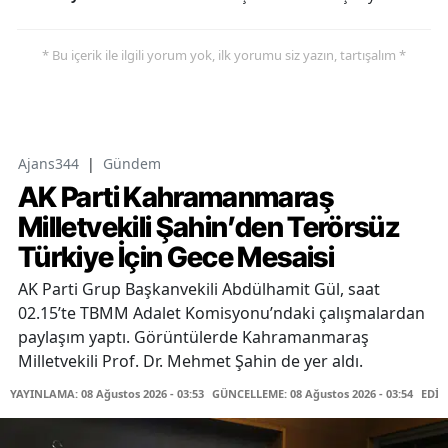
* Bu içerik ile ilgili yorum yok, ilk yorumu siz yazın, tartışalım *
Ajans344
|
Gündem
AK Parti Kahramanmaraş
Milletvekili Şahin’den Terörsüz
Türkiye İçin Gece Mesaisi
AK Parti Grup Başkanvekili Abdülhamit Gül, saat
02.15’te TBMM Adalet Komisyonu’ndaki çalışmalardan
paylaşım yaptı. Görüntülerde Kahramanmaraş
Milletvekili Prof. Dr. Mehmet Şahin de yer aldı.
YAYINLAMA: 08 Ağustos 2026 - 03:53
GÜNCELLEME: 08 Ağustos 2026 - 03:54
EDİT