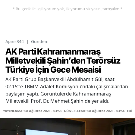
* Bu içerik ile ilgili yorum yok, ilk yorumu siz yazın, tartışalım *
Ajans344
|
Gündem
AK Parti Kahramanmaraş
Milletvekili Şahin’den Terörsüz
Türkiye İçin Gece Mesaisi
AK Parti Grup Başkanvekili Abdülhamit Gül, saat
02.15’te TBMM Adalet Komisyonu’ndaki çalışmalardan
paylaşım yaptı. Görüntülerde Kahramanmaraş
Milletvekili Prof. Dr. Mehmet Şahin de yer aldı.
YAYINLAMA: 08 Ağustos 2026 - 03:53
GÜNCELLEME: 08 Ağustos 2026 - 03:54
EDİT