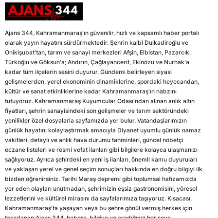
Ajans 344, Kahramanmaraş'ın güvenilir, hızlı ve kapsamlı haber portalı
olarak yayın hayatını sürdürmektedir. Şehrin kalbi Dulkadiroğlu ve
Onikişubat'tan, tarım ve sanayi merkezleri Afşin, Elbistan, Pazarcık,
Türkoğlu ve Göksun'a; Andırın, Çağlayancerit, Ekinözü ve Nurhak'a
kadar tüm ilçelerin sesini duyurur. Gündemi belirleyen siyasi
gelişmelerden, yerel ekonominin dinamiklerine, spordaki heyecandan,
kültür ve sanat etkinliklerine kadar Kahramanmaraş'ın nabzını
tutuyoruz. Kahramanmaraş Kuyumcular Odası'ndan alınan anlık altın
fiyatları, şehrin sanayisindeki son gelişmeler ve tarım sektöründeki
yenilikler özel dosyalarla sayfamızda yer bulur. Vatandaşlarımızın
günlük hayatını kolaylaştırmak amacıyla Diyanet uyumlu günlük namaz
vakitleri, detaylı ve anlık hava durumu tahminleri, güncel nöbetçi
eczane listeleri ve resmi vefat ilanları gibi bilgilere kolayca ulaşmanızı
sağlıyoruz. Ayrıca şehirdeki en yeni iş ilanları, önemli kamu duyuruları
ve yaklaşan yerel ve genel seçim sonuçları hakkında en doğru bilgiyi ilk
bizden öğrenirsiniz. Tarihi Maraş depremi gibi toplumsal hafızamızda
yer eden olayları unutmadan, şehrimizin eşsiz gastronomisini, yöresel
lezzetlerini ve kültürel mirasını da sayfalarımıza taşıyoruz. Kısacası,
Kahramanmaraş'ta yaşayan veya bu şehre gönül vermiş herkes için
tasarlanan Ajans 344, habere, bilgiye ve aradığınız her şeye